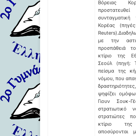
Βόρειας Κ
προστατευθε
συνταγματική
Κορέας (πηγέ
Reuters).Διαδη
με την αστυ
προσπάθειά τ
κτίριο της Ε
Σεούλ (πηγή: T
πείσμα της κή
νόμου, που απαγ
δραστηριότητε
ψηφίζει ομόφω
Γιουν Σουκ-
στρατιωτικό 
στρατιώτες π
κτίριο της 
αποσύρονται 