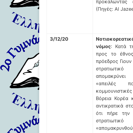
προκαλώντας 
(Πηγές: Al Jaze
3/12/20
Νοτιοκορεατι
νόμος
: Κατά τ
προς το έθνος
πρόεδρος Γιουν
στρατιωτικ
απομακρύνει 
«απειλές 
κομμουνιστικέ
Βόρεια Κορέα κ
αντικρατικά στο
ότι πήρε την
στρατιωτικ
«απομακρυνθού