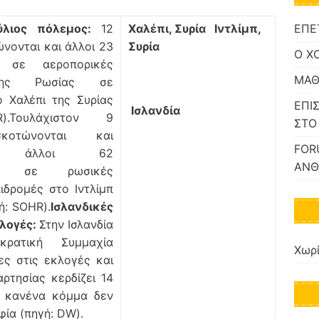
ΕΠΕ
ύλιος πόλεμος:
12
Χαλέπι, Συρία
Ιντλίμπ,
νονται και άλλοι 23
Συρία
Ο Χ
αι σε αεροπορικές
ΜΑΘ
της Ρωσίας σε
 Χαλέπι της Συρίας
ΕΠΙ
Ισλανδία
).Τουλάχιστον 9
ΣΤΟ
κοτώνονται και
FOR
τον άλλοι 62
ΑΝΘ
ται σε ρωσικές
ιδρομές στο Ιντλίμπ
ή: SOHR).
Ισλανδικές
κλογές:
Στην Ισλανδία
κρατική Συμμαχία
Χωρί
ρες στις εκλογές και
ρτησίας κερδίζει 14
, κανένα κόμμα δεν
φία (πηγή: DW).