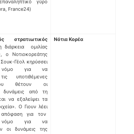
επαναληπτικό γύρο
era, France24)
κός στρατιωτικός
Νότια Κορέα
η διάρκεια ομιλίας
, ο Νοτιοκορεάτης
 Σουκ-Γέολ κηρύσσει
ό νόμο για να
τις υποτιθέμενες
που θέτουν οι
ς δυνάμεις από τη
αι να εξαλείψει τα
ιχεία». Ο Γιουν λέει
 απόφαση για τον
ό νόμο για να
ν οι δυνάμεις της