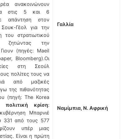
ρέα ανακοινώνουν
γία στις 5 και 6
σε απάντηση στον
Γαλλία
 Σουκ-Γέολ για την
η του στρατιωτικού
, ζητώντας την
Γιουν (πηγές: Maeil
aper, Bloomberg).Οι
είες στη Σεούλ
τους πολίτες τους να
ριά από μαζικές
όγω της πιθανότητας
ου (πηγή: The Korea
ή πολιτική κρίση
:
Ναμίμπια, Ν. Αφρική
 κυβέρνηση Μπαρνιέ
ύ 331 από τους 577
φίζουν υπέρ μιας
στίας. Είναι η πρώτη