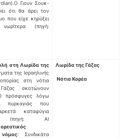
rdian).Ο Γιουν Σουκ-
ει ότι θα άρει τον
μο που είχε κηρύξει
νωρίτερα (πηγή:
ολή στη Λωρίδα της
Λωρίδα της Γάζας
γματα της Ισραηλινής
Νότια Κορέα
οπορίας στη νότια
Γάζας σκοτώνουν
20 πρόσφυγες λόγω
ι πυρκαγιάς που
αρκετά καταφύγια
ν (πηγή: Al
κορεατικός
 νόμος
: Συνδικάτα