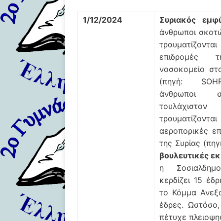
1/12/2024
Συριακός εμφ
άνθρωποι σκοτώ
τραυματίζοντ
επιδρομές 
νοσοκομείο στο
(πηγή: SOHR
άνθρωποι σ
τουλάχισ
τραυματίζον
αεροπορικές επ
της Συρίας (πηγ
βουλευτικές ε
η Σοσιαλδημο
κερδίζει 15 έδ
το Κόμμα Ανεξα
έδρες. Ωστόσο
πέτυχε πλειοψη