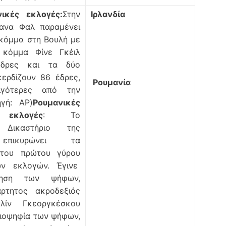
νικές εκλογές:
Στην
Ιρλανδία
ίανα Φαλ παραμένει
κόμμα στη Βουλή με
 κόμμα Φίνε Γκέιλ
έδρες και τα δύο
ερδίζουν 86 έδρες,
Ρουμανία
ιγότερες από την
ηγή: AP)
Ρουμανικές
 εκλογές
: Το
ό Δικαστήριο της
επικυρώνει τα
 του πρώτου γύρου
ών εκλογών. Έγινε
τρηση των ψήφων,
ρτητος ακροδεξιός
λίν Γκεοργκέσκου
ειοψηφία των ψήφων,