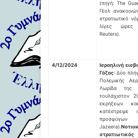
(πηγή: The Gua
Γέολ ανακοινών
στρατιωτικό νό
λίγες ώρες 
Reuters).
4/12/2024
Ισραηλινή εισβ
Γάζας
: Δύο πλή
Πολεμικής Αερ
Λωρίδα της 
τουλάχιστον 
εκρήξεων κα
κατέστρεψε 
προσφύγω
Jazeera).
Νοτιο
στρατιωτικός