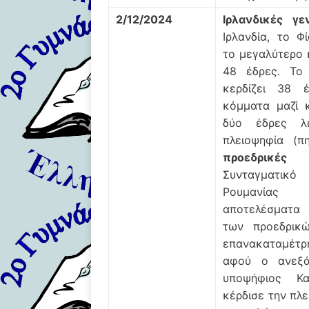
2/12/2024
Ιρλανδικές γε
Ιρλανδία, το Φ
το μεγαλύτερο 
48 έδρες. Το
κερδίζει 38 
κόμματα μαζί κ
δύο έδρες λ
πλειοψηφία (π
προεδρικές
Συνταγματικ
Ρουμανίας 
αποτελέσματα
των προεδρικ
επανακαταμέ
αφού ο ανεξά
υποψήφιος Κα
κέρδισε την πλ