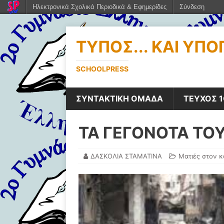
Ηλεκτρονικά Σχολικά Περιοδικά & Εφημερίδες
Σύνδεση
ΤΎΠΟΣ... ΚΑΙ ΥΠ
SCHOOLPRESS
ΣΥΝΤΑΚΤΙΚΗ ΟΜΑΔΑ
ΤΕΥΧΟΣ 1
ΤΑ ΓΕΓΟΝΟΤΑ ΤΟ
ΔΑΣΚΟΛΙΑ ΣΤΑΜΑΤΙΝΑ
Ματιές στον 