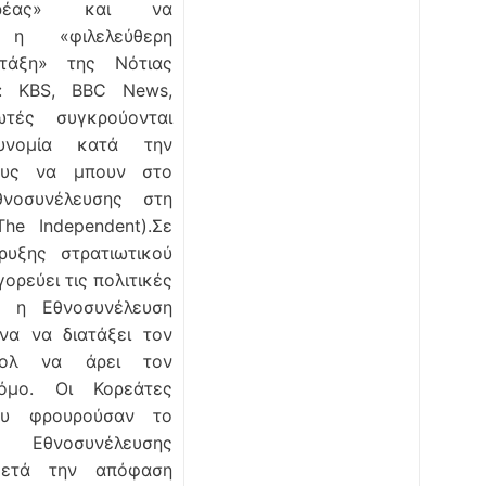
ορέας» και να
ί η «φιλελεύθερη
 τάξη» της Νότιας
ς: KBS, BBC News,
λωτές συγκρούονται
νομία κατά την
ους να μπουν στο
θνοσυνέλευσης στη
he Independent).Σε
ρυξης στρατιωτικού
ορεύει τις πολιτικές
ς, η Εθνοσυνέλευση
να να διατάξει τον
Γέολ να άρει τον
νόμο. Οι Κορεάτες
ου φρουρούσαν το
Εθνοσυνέλευσης
μετά την απόφαση