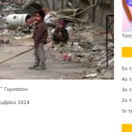
Τύπο
5ο 
4ο 
Γ΄ Γυμνασίου
3ο 
2ο 
εμβρίου 2024
1ο τ