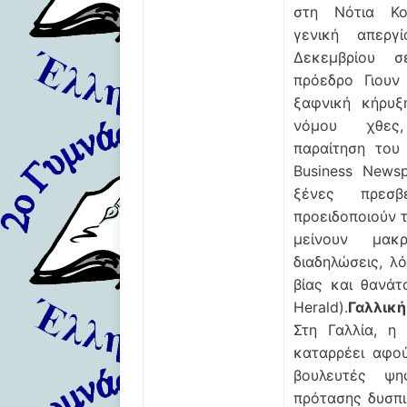
στη Νότια Κο
γενική απερ
Δεκεμβρίου 
πρόεδρο Γιουν
ξαφνική κήρυξ
νόμου χθες
παραίτηση του 
Business Newsp
ξένες πρεσβ
προειδοποιούν 
μείνουν μακ
διαδηλώσεις, λ
βίας και θανάτ
Herald).
Γαλλικ
Στη Γαλλία, η
καταρρέει αφο
βουλευτές ψη
πρότασης δυσπι