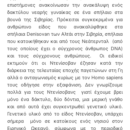
επιστήμονες ανακοίνωσαν την ανακάλυψη ενός
δακτύλου νεαρής γυναίκας σε ένα σπήλαιο στα
βουνά της Σιβηρίας. Πρόκειται συγκεκριμένα για
ανθρώπινο είδος που ανακαλύφθηκε στα
σπήλαια Denisovan των Αλτάι στην Σιβηρία, σπήλαια
που κατοικήθηκαν και από τους Νεάτερνταλ (από
τους οποίους έχει ο σύγχρονος άνθρωπος DNA)
και τους σύγχρονους ανθρώπους. Οι ειδικοί
εκτιμούν ότι οι Ντενίσοβαν έζησαν κατά την
διάρκεια της τελευταίας εποχής παγετώνων στη Γη
αλλά ο ανταγωνισμός κυρίως με τον Homo sapiens
τους οδήγησε στην εξαφάνιση. Δεν γνωρίζουμε
πολλά για τους Ντενίσοβανς γιατί έχουμε βρει
μόνο ένα δάκτυλο, δύο δόντια, μια μερική γνάθο
και από αυτά έχει συγκεντρωθεί γενετικό υλικό.
Γενετικό υλικό από τo είδος Ντενίσοβαν, υπάρχει
σήμερα μόνο σε κατοίκους ενός νησιού στον
Ειρηνικό Ωκεανό, σύμφωνα με το περιοδικό