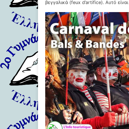
βεγγαλικά (feux d’artifice). Αυτό είνα