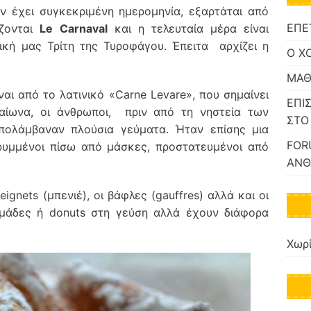
εν έχει συγκεκριμένη ημερομηνία, εξαρτάται από
ΕΠΕ
άζονται
Le Carnaval
και η τελευταία μέρα είναι
δική μας Τρίτη της Τυροφάγου. Έπειτα αρχίζει η
Ο Χ
ΜΑΘ
αι από το λατινικό «Carne Levare», που σημαίνει
ΕΠΙ
ίωνα, οι άνθρωποι, πριν από τη νηστεία των
ΣΤΟ
πολάμβαναν πλούσια γεύματα. Ήταν επίσης μια
FOR
κρυμμένοι πίσω από μάσκες, προστατευμένοι από
ΑΝΘ
ignets (μπενιέ), οι βάφλες (gauffres) αλλά και οι
υμάδες ή donuts στη γεύση αλλά έχουν διάφορα
Χωρί