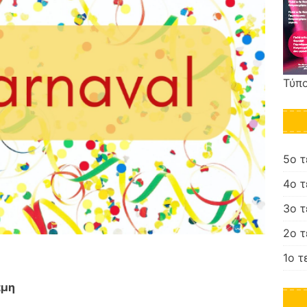
Τύπο
5ο 
4ο 
3ο 
2ο 
1ο τ
άμη