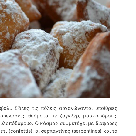
άλι. Σ’όλες τις πόλεις οργανώνονται υπαίθριες
παρελάσεις, θεάματα με ζογκλέρ, μασκοφόρους,
ξυλοπόδαρους. Ο κόσμος συμμετέχει με διάφορες
ί (confettis), οι σερπαντίνες (serpentines) και τα