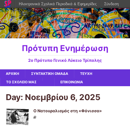
Ηλεκτρονικά Σχολικά Περιοδικά & Εφημερίδες
Σύνδεση
Πρότυπη Ενημέρωση
2ο Πρότυπο Γενικό Λύκειο Τρίπολης
ΑΡΧΙΚΉ
ΣΥΝΤΑΚΤΙΚΉ ΟΜΆΔΑ
ΤΕΥΧΗ
ΤΟ ΣΧΟΛΕΊΟ ΜΑΣ
ΕΠΙΚΟΙΝΩΝΙΑ
Day: Νοεμβρίου 6, 2025
Ο Νατουραλισμός στη «Φόνισσα»