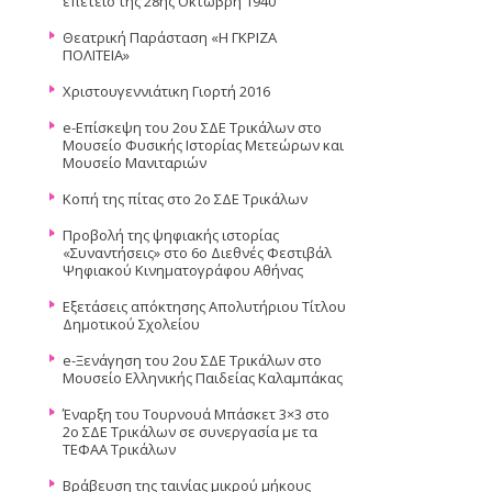
επέτειο της 28ης Οκτώβρη 1940
Θεατρική Παράσταση «Η ΓΚΡΙΖΑ
ΠΟΛΙΤΕΙΑ»
Χριστουγεννιάτικη Γιορτή 2016
e-Επίσκεψη του 2ου ΣΔΕ Τρικάλων στο
Μουσείο Φυσικής Ιστορίας Μετεώρων και
Μουσείο Μανιταριών
Κοπή της πίτας στο 2ο ΣΔΕ Τρικάλων
Προβολή της ψηφιακής ιστορίας
«Συναντήσεις» στο 6ο Διεθνές Φεστιβάλ
Ψηφιακού Κινηματογράφου Αθήνας
Εξετάσεις απόκτησης Απολυτήριου Τίτλου
Δημοτικού Σχολείου
e-Ξενάγηση του 2ου ΣΔΕ Τρικάλων στο
Μουσείο Ελληνικής Παιδείας Καλαμπάκας
Έναρξη του Τουρνουά Μπάσκετ 3×3 στο
2ο ΣΔΕ Τρικάλων σε συνεργασία με τα
ΤΕΦΑΑ Τρικάλων
Βράβευση της ταινίας μικρού μήκους