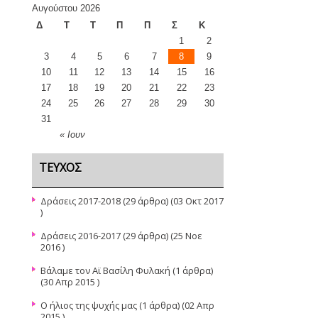
Αυγούστου 2026
Δ
Τ
Τ
Π
Π
Σ
Κ
1
2
3
4
5
6
7
8
9
10
11
12
13
14
15
16
17
18
19
20
21
22
23
24
25
26
27
28
29
30
31
« Ιουν
ΤΕΎΧΟΣ
Δράσεις 2017-2018
(29 άρθρα) (03 Οκτ 2017
)
Δράσεις 2016-2017
(29 άρθρα) (25 Νοε
2016 )
Βάλαμε τον Αϊ Βασίλη Φυλακή
(1 άρθρα)
(30 Απρ 2015 )
Ο ήλιος της ψυχής μας
(1 άρθρα) (02 Απρ
2015 )