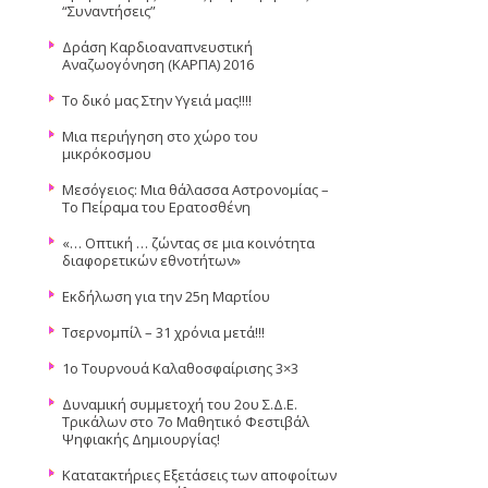
“Συναντήσεις”
Δράση Καρδιοαναπνευστική
Αναζωογόνηση (ΚΑΡΠΑ) 2016
Το δικό μας Στην Υγειά μας!!!!
Μια περιήγηση στο χώρο του
μικρόκοσμου
Μεσόγειος: Μια θάλασσα Αστρονομίας –
Το Πείραμα του Ερατοσθένη
«… Οπτική … ζώντας σε μια κοινότητα
διαφορετικών εθνοτήτων»
Εκδήλωση για την 25η Μαρτίου
Τσερνομπίλ – 31 χρόνια μετά!!!
1ο Τουρνουά Καλαθοσφαίρισης 3×3
Δυναμική συμμετοχή του 2ου Σ.Δ.Ε.
Τρικάλων στο 7ο Μαθητικό Φεστιβάλ
Ψηφιακής Δημιουργίας!
Κατατακτήριες Εξετάσεις των αποφοίτων