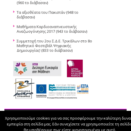
(960 το διάβασαν)
Τα αξιοθέατα του Πακιστάν (948 το
διάβασαν)
Μαθήματα Καρδιοαναπνευστικής
Αναζωογόνησης 2017 (943 το διάβασαν)
Συμμετοχή του 2ου Σ.Δ.Ε. Τρικάλων στο 8ο
Μαθητικό Φεστιβάλ Ψηφιακής
Δημιουργίας! (833 το διάβασαν)
Χρησιμοποιούμε cookies για να σας προσφέρουμε την καλύτερη δυνα
© 2026
εμπειρία στη σελίδα μας. Εάν συνεχίσετε να χρησιμοποιείτε τη σελίδ
θα υποθέσουμε πως είστε ικανοποιημένοι με αυτό.