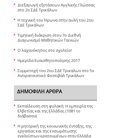
Διεξαγωγή εξετάσεων Αγγλικής Γλώσσας
στο 2ο ΣΔΕ Τρικάλων
Η τεχνική του Ήρωνα στην αυλή του 2ου
ΣΔΕ Τρικάλων
Τιμητική διάκριση στον 7ο Διεθνή
Διαγωνισμό Μαθητικών Ταινιών
O λαχανόκηπος στο σχολείο!
Ημερίδα Ευαισθητοποίησης 2017
Συμμετοχή του 2ου ΣΔΕ Τρικαλων στο 5ο
Αντιρατσιστικό Φεστιβάλ Τρικάλων
ΔΗΜΟΦΙΛΉ ΆΡΘΡΑ
Εκπαίδευση στη φυλακή: Η εμπειρία της
Ελβετίας και της Ελλάδας (1081 το
διάβασαν)
Η ρητορική της κοινωνικής ένταξης, της
εργασίας και της ενσωμάτωσης
εγκλείστων κρατουμένων στην Ελλάδα