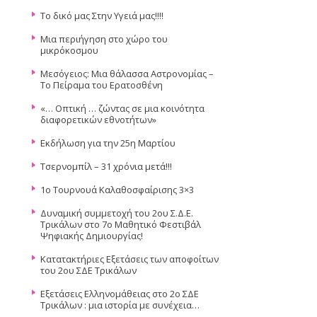
Το δικό μας Στην Υγειά μας!!!!
Μια περιήγηση στο χώρο του
μικρόκοσμου
Μεσόγειος: Μια θάλασσα Αστρονομίας –
Το Πείραμα του Ερατοσθένη
«… Οπτική … ζώντας σε μια κοινότητα
διαφορετικών εθνοτήτων»
Εκδήλωση για την 25η Μαρτίου
Τσερνομπίλ – 31 χρόνια μετά!!!
1ο Τουρνουά Καλαθοσφαίρισης 3×3
Δυναμική συμμετοχή του 2ου Σ.Δ.Ε.
Τρικάλων στο 7ο Μαθητικό Φεστιβάλ
Ψηφιακής Δημιουργίας!
Κατατακτήριες Εξετάσεις των αποφοίτων
του 2ου ΣΔΕ Τρικάλων
Εξετάσεις Ελληνομάθειας στο 2ο ΣΔΕ
Τρικάλων : μια ιστορία με συνέχεια…