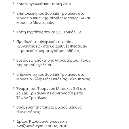
Χριστουγεννιάτικη Γιορτή 2016
e-Επίσκεψη του 2ου ΣΔΕ Τρικάλων στο
Μουσείο Φυσικής Ιστορίας Μετεώρων και
Μουσείο Μανιταριών
Κοπή της πίτας στο 2ο ΣΔΕ Τρικάλων
Προβολή της ψηφιακής ιστορίας
«Συναντήσεις» στο 6ο Διεθνές Φεστιβάλ
Ψηφιακού Κινηματογράφου Αθήνας
Εξετάσεις απόκτησης Απολυτήριου Τίτλου
Δημοτικού Σχολείου
e-Ξενάγηση του 2ου ΣΔΕ Τρικάλων στο
Μουσείο Ελληνικής Παιδείας Καλαμπάκας
Έναρξη του Τουρνουά Μπάσκετ 3×3 στο
2ο ΣΔΕ Τρικάλων σε συνεργασία με τα
ΤΕΦΑΑ Τρικάλων
Βράβευση της ταινίας μικρού μήκους
“Συναντήσεις”
Δράση Καρδιοαναπνευστική
Αναζωογόνηση (ΚΑΡΠΑ) 2016