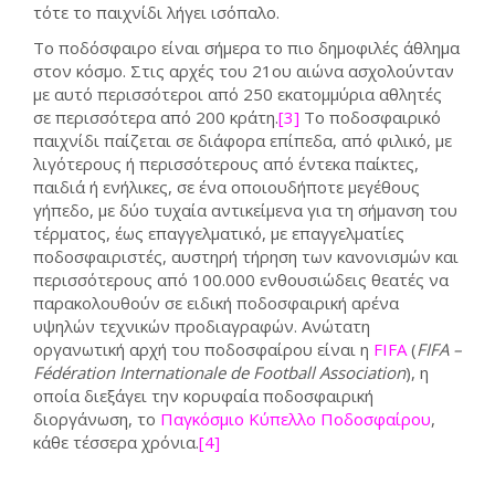
τότε το παιχνίδι λήγει ισόπαλο.
Το ποδόσφαιρο είναι σήμερα το πιο δημοφιλές άθλημα
στον κόσμο. Στις αρχές του 21ου αιώνα ασχολούνταν
με αυτό περισσότεροι από 250 εκατομμύρια αθλητές
σε περισσότερα από 200 κράτη.
[3]
Το ποδοσφαιρικό
παιχνίδι παίζεται σε διάφορα επίπεδα, από φιλικό, με
λιγότερους ή περισσότερους από έντεκα παίκτες,
παιδιά ή ενήλικες, σε ένα οποιουδήποτε μεγέθους
γήπεδο, με δύο τυχαία αντικείμενα για τη σήμανση του
τέρματος, έως επαγγελματικό, με επαγγελματίες
ποδοσφαιριστές, αυστηρή τήρηση των κανονισμών και
περισσότερους από 100.000 ενθουσιώδεις θεατές να
παρακολουθούν σε ειδική ποδοσφαιρική αρένα
υψηλών τεχνικών προδιαγραφών. Ανώτατη
οργανωτική αρχή του ποδοσφαίρου είναι η
FIFA
(
FIFA –
Fédération Internationale de Football Association
), η
οποία διεξάγει την κορυφαία ποδοσφαιρική
διοργάνωση, το
Παγκόσμιο Κύπελλο Ποδοσφαίρου
,
κάθε τέσσερα χρόνια.
[4]