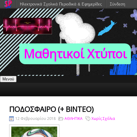
Ηλεκτρονικά Σχολικά Περιοδικά & Εφημερίδες
Σύνδεση
Μαθητικοί Χτύποι
Μενού
ΠΟΔΟΣΦΑΙΡΟ (+ ΒΊΝΤΕΟ)
12 Φεβρουαρίου 2018
ΑΘΛΗΤΙΚΑ
Χωρίς Σχόλια