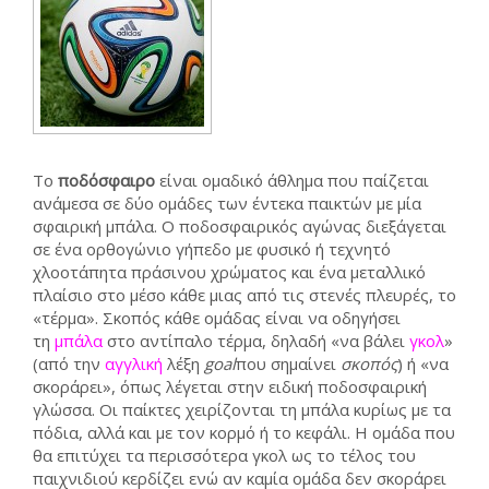
Το
ποδόσφαιρο
είναι ομαδικό άθλημα που παίζεται
ανάμεσα σε δύο ομάδες των έντεκα παικτών με μία
σφαιρική μπάλα. Ο ποδοσφαιρικός αγώνας διεξάγεται
σε ένα ορθογώνιο γήπεδο με φυσικό ή τεχνητό
χλοοτάπητα πράσινου χρώματος και ένα μεταλλικό
πλαίσιο στο μέσο κάθε μιας από τις στενές πλευρές, το
«τέρμα». Σκοπός κάθε ομάδας είναι να οδηγήσει
τη
μπάλα
στο αντίπαλο τέρμα, δηλαδή «να βάλει
γκολ
»
(από την
αγγλική
λέξη
goal
που σημαίνει
σκοπός
) ή «να
σκοράρει», όπως λέγεται στην ειδική ποδοσφαιρική
γλώσσα. Οι παίκτες χειρίζονται τη μπάλα κυρίως με τα
πόδια, αλλά και με τον κορμό ή το κεφάλι. Η ομάδα που
θα επιτύχει τα περισσότερα γκολ ως το τέλος του
παιχνιδιού κερδίζει ενώ αν καμία ομάδα δεν σκοράρει