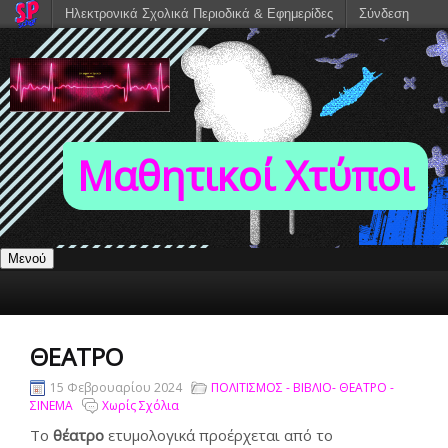
Ηλεκτρονικά Σχολικά Περιοδικά & Εφημερίδες
Σύνδεση
Μαθητικοί Χτύποι
Μενού
ΘΕΑΤΡΟ
15 Φεβρουαρίου 2024
ΠΟΛΙΤΙΣΜΟΣ - ΒΙΒΛΙΟ- ΘΕΑΤΡΟ -
ΣΙΝΕΜΑ
Χωρίς Σχόλια
Το
θέατρο
ετυμολογικά προέρχεται από το