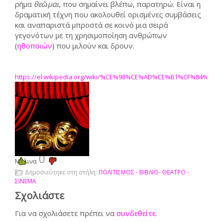
ρήμα
θεῶμαι
, που σημαίνει βλέπω, παρατηρώ. Είναι η
δραματική τέχνη που ακολουθεί ορισμένες συμβάσεις
και αναπαριστά μπροστά σε κοινό μια σειρά
γεγονότων με τη χρησιμοποίηση ανθρώπων
(
ηθοποιών
) που μιλούν και δρουν.
https://el.wikipedia.org/wiki/%CE%98%CE%AD%CE%B1%CF%84%CF
0
Μελινα
Δημοσιεύτηκε στη στήλη:
ΠΟΛΙΤΙΣΜΟΣ - ΒΙΒΛΙΟ- ΘΕΑΤΡΟ -
ΣΙΝΕΜΑ
Σχολιάστε
Για να σχολιάσετε πρέπει να
συνδεθείτε
.