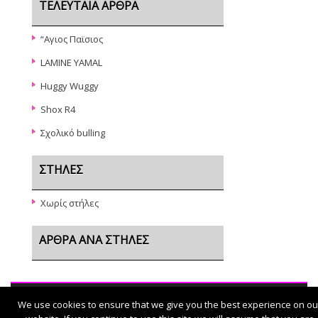
ΤΕΛΕΥΤΑΊΑ ΆΡΘΡΑ
“Αγιος Παϊσιος
LAMINE YAMAL
Huggy Wuggy
Shox R4
Σχολικό bulling
ΣΤΉΛΕΣ
Χωρίς στήλες
ΆΡΘΡΑ ΑΝΆ ΣΤΉΛΕΣ
We use cookies to ensure that we give you the best experience on ou
© 2026
Μαθητικοί Χτύποι