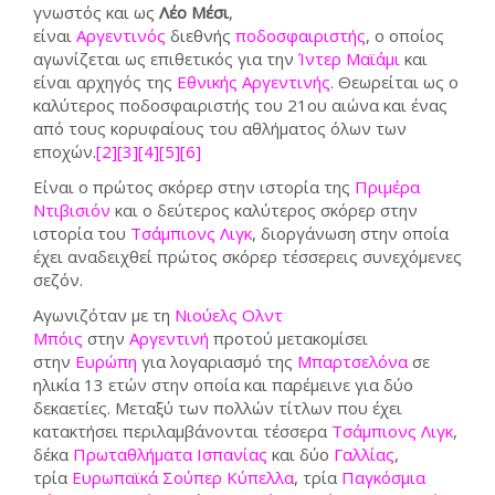
γνωστός και ως
Λέο Μέσι
,
είναι
Αργεντινός
διεθνής
ποδοσφαιριστής
, ο οποίος
αγωνίζεται ως επιθετικός για την
Ίντερ Μαϊάμι
και
είναι αρχηγός της
Εθνικής Αργεντινής
. Θεωρείται ως ο
καλύτερος ποδοσφαιριστής του 21ου αιώνα και ένας
από τους κορυφαίους του αθλήματος όλων των
εποχών.
[2]
[3]
[4]
[5]
[6]
Είναι ο πρώτος σκόρερ στην ιστορία της
Πριμέρα
Ντιβισιόν
και ο δεύτερος καλύτερος σκόρερ στην
ιστορία του
Τσάμπιονς Λιγκ
, διοργάνωση στην οποία
έχει αναδειχθεί πρώτος σκόρερ τέσσερεις συνεχόμενες
σεζόν.
Αγωνιζόταν με τη
Νιούελς Ολντ
Μπόις
στην
Αργεντινή
προτού μετακομίσει
στην
Ευρώπη
για λογαριασμό της
Μπαρτσελόνα
σε
ηλικία 13 ετών στην οποία και παρέμεινε για δύο
δεκαετίες. Μεταξύ των πολλών τίτλων που έχει
κατακτήσει περιλαμβάνονται τέσσερα
Τσάμπιονς Λιγκ
,
δέκα
Πρωταθλήματα Ισπανίας
και δύο
Γαλλίας
,
τρία
Ευρωπαϊκά Σούπερ Κύπελλα
, τρία
Παγκόσμια