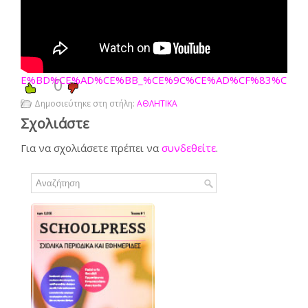
E%BD%CE%AD%CE%BB_%CE%9C%CE%AD%CF%83%CE%B
0
Δημοσιεύτηκε στη στήλη:
ΑΘΛΗΤΙΚΑ
Σχολιάστε
Για να σχολιάσετε πρέπει να
συνδεθείτε
.