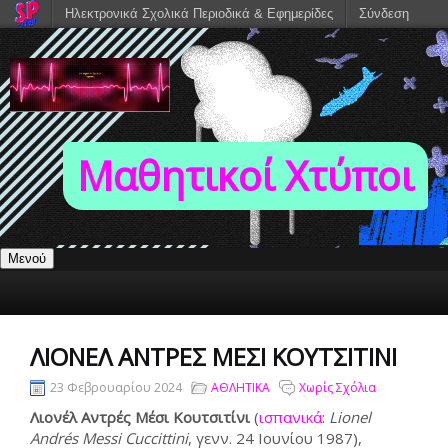
Ηλεκτρονικά Σχολικά Περιοδικά & Εφημερίδες
Σύνδεση
Μαθητικοί Χτύποι
Μενού
ΛΙΟΝΈΛ ΑΝΤΡΈΣ ΜΈΣΙ ΚΟΥΤΣΙΤΊΝΙ
23 Φεβρουαρίου 2024
ΑΘΛΗΤΙΚΑ
Χωρίς Σχόλια
Λιονέλ Αντρές Μέσι Κουτσιτίνι
(
ισπανικά
:
Lionel
Andrés Messi Cuccittini
, γενν. 24 Ιουνίου 1987),