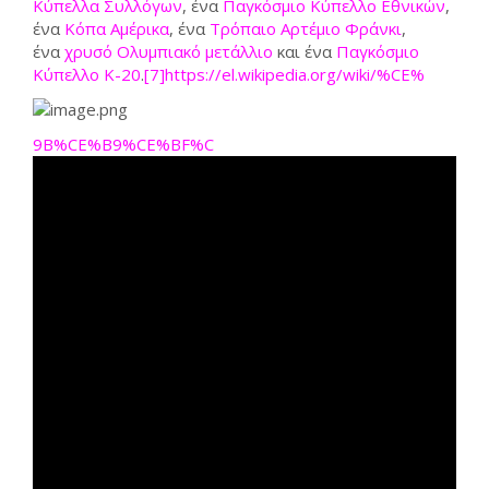
Κύπελλα Συλλόγων
, ένα
Παγκόσμιο Κύπελλο Εθνικών
,
ένα
Κόπα Αμέρικα
, ένα
Τρόπαιο Αρτέμιο Φράνκι
,
ένα
χρυσό Ολυμπιακό μετάλλιο
και ένα
Παγκόσμιο
Κύπελλο Κ-20
.
[7]https://el.wikipedia.org/wiki/%CE%
9B%CE%B9%CE%BF%C