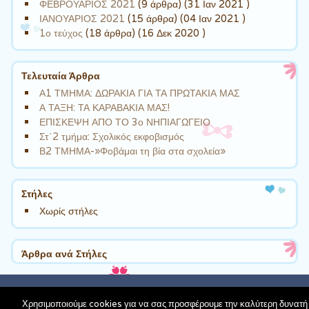
ΦΕΒΡΟΥΑΡΙΟΣ 2021
(9 άρθρα) (31 Ιαν 2021 )
ΙΑΝΟΥΑΡΙΟΣ 2021
(15 άρθρα) (04 Ιαν 2021 )
1ο τεύχος
(18 άρθρα) (16 Δεκ 2020 )
Τελευταία Άρθρα
Α1 ΤΜΗΜΑ: ΔΩΡΑΚΙΑ ΓΙΑ ΤΑ ΠΡΩΤΑΚΙΑ ΜΑΣ
Α ΤΑΞΗ: ΤΑ ΚΑΡΑΒΑΚΙΑ ΜΑΣ!
ΕΠΙΣΚΕΨΗ ΑΠΟ ΤΟ 3ο ΝΗΠΙΑΓΩΓΕΙΟ
Στ΄2 τμήμα: Σχολικός εκφοβισμός
Β2 ΤΜΗΜΑ-»Φοβάμαι τη βία στα σχολεία»
Στήλες
Χωρίς στήλες
Άρθρα ανά Στήλες
schoolpress.sch.gr
| Theme Cute Frames by
Ying Zhang
Χρησιμοποιούμε cookies για να σας προσφέρουμε την καλύτερη δυνατή