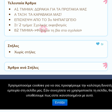
Τελευταία Άρθρα
Α1 ΤΜΗΜΑ: ΔΩΡΑΚΙΑ ΓΙΑ ΤΑ ΠΡΩΤΑΚΙΑ ΜΑΣ
Α ΤΑΞΗ: ΤΑ ΚΑΡΑΒΑΚΙΑ ΜΑΣ!
ΕΠΙΣΚΕΨΗ ΑΠΟ ΤΟ 3ο ΝΗΠΙΑΓΩΓΕΙΟ
Στ΄2 τμήμα: Σχολικός εκφοβισμός
Β2 ΤΜΗΜΑ-»Φοβάμαι τη βία στα σχολεία»
Στήλες
Χωρίς στήλες
Άρθρα ανά Στήλες
schoolpress.sch.gr
| Theme Cute Frames by
Ying Zhang
Χρησιμοποιούμε cookies για να σας προσφέρουμε την καλύτερη δυνατή
Back to top
εμπειρία στη σελίδα μας. Εάν συνεχίσετε να χρησιμοποιείτε τη σελίδα, θ
υποθέσουμε πως είστε ικανοποιημένοι με αυτό.
Όροι Χρήσης schoolpress.sch.gr
|
Δήλωση
Εντάξει
προσβασιμότητας