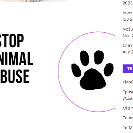
2023
Ιανο
Ιαν 2
Νοέμ
Νοε 
Σεπτ
Αυγ 2
ΤΕ
«Μαθ
Τραγ
γλώσ
Μία 
Το Α
Τα Μ