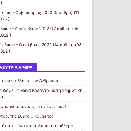
 )
υάριος - Φεβρουάριος 2023
(9 άρθρα) (11
023 )
βριος - Δεκέμβριος 2022
(17 άρθρα) (06
2022 )
έμβριος - Οκτώβριος 2022
(14 άρθρα) (08
022 )
ΛΕΥΤΑΊΑ ΆΡΘΡΑ
αίνω να βλέπω τον Άνθρωπο»
ουδάμε Τρίγωνα Κάλαντα με τη νοηματική
σα
παραολυμπιονίκης στην τάξη μας!
στέρι της Ευχής… και φέτος
πότσια .. ένα παραολυμπιακό άθλημα