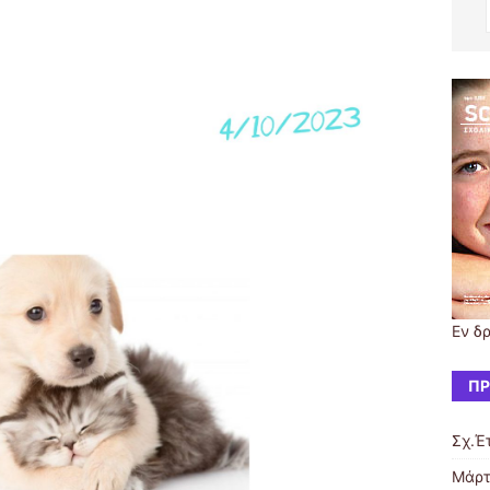
Εν δ
ΠΡ
Σχ.Έ
Μάρτ