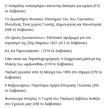
Ο Ισοκράτης «επιστρέφει» κάνοντας έκκληση για ειρήνη (572
το διάβασαν)
Το Εργαστήριο Φυσικών Επιστημών του 3ου Γυμνασίου
Ελευσίνας: Ένας χώρος Γνώσης, Δημιουργίας και Καινοτομίας
(508 το διάβασαν)
«Οι ήρωες ζωντανεύουν»: Επετειακό αφιέρωμα για τον
εορτασμό της 25ης Μαρτίου 1821 (412 το διάβασαν)
Α3, Α4 Παρουσιάσατε…! (374 το διάβασαν)
Fake news και Παραπληροφόρηση: Η διαχρονική μάστιγα της
πλάνης του «φαίνεσθαι» (374 το διάβασαν)
Παιδική εργασία: Από τη Μόσχα του 1890 στο σήμερα (370 το
διάβασαν)
9 Φεβρουαρίου: Παγκόσμια Ημέρα Ελληνικής Γλώσσας (350
το διάβασαν)
Φυτεύουμε Ιστορίες: Η Γιορτή του Παιδικού Βιβλίου Ανθίζει
στο Σχολείο μας! (336 το διάβασαν)