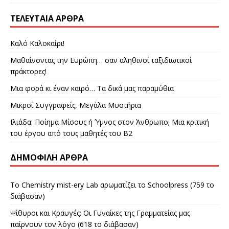
ΤΕΛΕΥΤΑΊΑ ΆΡΘΡΑ
Καλό Καλοκαίρι!
Μαθαίνοντας την Ευρώπη… σαν αληθινοί ταξιδιωτικοί
πράκτορες!
Μια φορά κι έναν καιρό… Τα δικά μας παραμύθια
Μικροί Συγγραφείς, Μεγάλα Μυστήρια
Ιλιάδα: Ποίημα Μίσους ή Ύμνος στον Άνθρωπο; Μια κριτική
του έργου από τους μαθητές του Β2
ΔΗΜΟΦΙΛΉ ΆΡΘΡΑ
Το Chemistry mist-ery Lab αρωματίζει το Schoolpress (759 το
διάβασαν)
Ψίθυροι και Kραυγές: Οι Γυναίκες της Γραμματείας μας
παίρνουν τον λόγο (618 το διάβασαν)