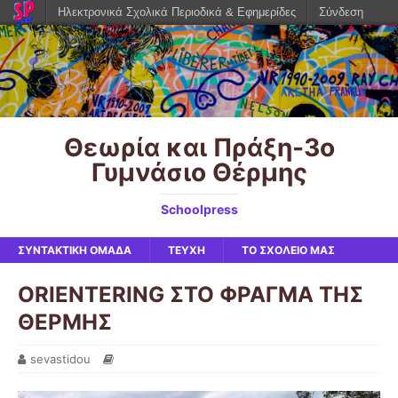
Ηλεκτρονικά Σχολικά Περιοδικά & Εφημερίδες
Σύνδεση
Θεωρία και Πράξη-3o
Γυμνάσιο Θέρμης
Schoolpress
ΣΥΝΤΑΚΤΙΚΗ ΟΜΑΔΑ
ΤΕΥΧΗ
ΤΟ ΣΧΟΛΕΙΟ ΜΑΣ
ORIENTERING ΣΤΟ ΦΡΑΓΜΑ ΤΗΣ
ΘΕΡΜΗΣ
sevastidou