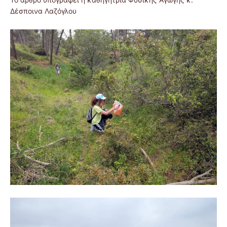
Δέσποινα Λαζόγλου