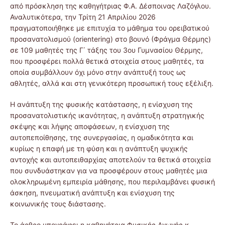
από πρόσκληση της καθηγήτριας Φ.Α. Δέσποινας Λαζόγλου.
Αναλυτικότερα, την Τρίτη 21 Απριλίου 2026
πραγματοποιήθηκε με επιτυχία το μάθημα του ορειβατικού
προσανατολισμού (orientering) στο βουνό (Φράγμα Θέρμης)
σε 109 μαθητές της Γ΄ τάξης του 3ου Γυμνασίου Θέρμης,
που προσφέρει πολλά θετικά στοιχεία στους μαθητές, τα
οποία συμβάλλουν όχι μόνο στην ανάπτυξή τους ως
αθλητές, αλλά και στη γενικότερη προσωπική τους εξέλιξη.
Η ανάπτυξη της φυσικής κατάστασης, η ενίσχυση της
προσανατολιστικής ικανότητας, η ανάπτυξη στρατηγικής
σκέψης και λήψης αποφάσεων, η ενίσχυση της
αυτοπεποίθησης, της συνεργασίας, η ομαδικότητα και
κυρίως η επαφή με τη φύση και η ανάπτυξη ψυχικής
αντοχής και αυτοπειθαρχίας αποτελούν τα θετικά στοιχεία
που συνδυάστηκαν για να προσφέρουν στους μαθητές μια
ολοκληρωμένη εμπειρία μάθησης, που περιλαμβάνει φυσική
άσκηση, πνευματική ανάπτυξη και ενίσχυση της
κοινωνικής τους διάστασης.
Το άρθρο υπογράφει η καθηγήτρια Φυσικής Αγωγής κ.