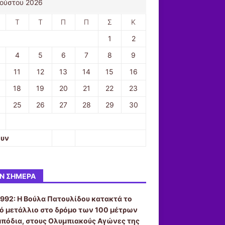
ούστου 2026
Τ
Τ
Π
Π
Σ
Κ
1
2
4
5
6
7
8
9
11
12
13
14
15
16
18
19
20
21
22
23
25
26
27
28
29
30
ουν
Ν ΣΉΜΕΡΑ
1992:
Η Βούλα Πατουλίδου κατακτά το
ό μετάλλιο στο δρόμο των 100 μέτρων
μπόδια, στους Ολυμπιακούς Αγώνες της