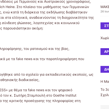
νδέσεις με Γερμανούς και Αυστριακούς χρονογράφους,
nrich Heine. Στο πλαίσιο του μαθήματος των Γερμανικών
MAKE
26 Ιου
ς, ενώ κατά τη διάρκεια της εκδήλωσης διαβάστηκαν
ι στα ελληνικά, αναδεικνύοντας τη διαχρονικότητα της
μη σύνδεση γλώσσας, λογοτεχνίας και κοινωνικού
ΣΤ
ας παρουσιάστηκαν ακόμη:
Χωρί
ληροφόρησης, του ρατσισμού και της βίας,
ΆΡ
ικά με τα fake news και την παραπληροφόρηση που
ΔΗ
γήθηκε από το σχολείο για εκπαιδευτικούς σκοπούς, ως
μαθησιακής διαδικασίας,
Η Μα
Το 3
ESS» με θέμα τα fake news και τον ψηφιακό
Σχολ
 τον κ. Σωτήρη Σταμπουλή στο Goethe Institut
 της κριτικής προσέγγισης της πληροφορίας στη