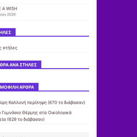
 A WISH
νίου 2026
ΉΛΕΣ
ς στήλες
ΘΡΑ ΑΝΆ ΣΤΉΛΕΣ
ΜΟΦΙΛΉ ΆΡΘΡΑ
ύρη Καλλονή περίληψη (670 το διάβασαν)
ο Γυμνάσιο Θέρμης στα Οικολογικά
εία (629 το διάβασαν)