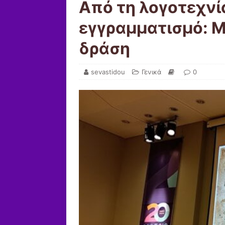
Από τη λογοτεχνί
εγγραμματισμό: Μ
δράση
sevastidou
Γενικά
0