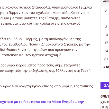
Αυγ
ι φιλόλογοι Γιάγκου Σταυρούλα, Λυμπεροπούλου Γεωργία
Δ
τρια Γερμανικών του σχολείου, Μαρκούδη Χριστίνα, οι
ραμμα με τους μαθητές της Γ΄ τάξης, συνδέοντας
 εγγραμματισμό και την καλλιέργεια της ενεργού
3
10
ίδα του Δήμου Θέρμης, με τη συνδιοργάνωση της
17
, του Συμβουλίου Νέων – Δημοκρατικά Σχολεία, με την
titut Θεσσαλονίκης – φορέων που προάγουν τον
24
θητοποίηση και τον κριτικό στοχασμό.
31
 προσφορά κεράσματος προς τους συμμετέχοντες
« Ι
ους εισηγητές της εκδήλωσης, συμβάλλοντας στη ζεστή
ΣΑ
ων δράσεων αναρτήθηκαν επίσης από φορείς της τοπικής
6/8/
 σχετικά με τα fake news και τα Μέσα Ενημέρωσης
χρυσ
με ε