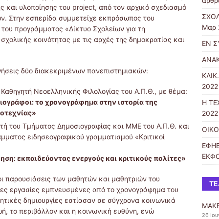
άρθρ
 και υλοποίησης του project, από τον αρχικό σχεδιασμό
ΣΧΟΛ
ν. Στην εσπερίδα συμμετείχε εκπρόσωπος του
Μαρ 
του προγράμματος «Δίκτυο Σχολείων για τη
σχολικής κοινότητας με τις αρχές της δημοκρατίας και
ΕΝ Σ
ΑΝΑ
ηγήσεις δύο διακεκριμένων πανεπιστημιακών:
ΚΛΙΚ
2022 
 Καθηγητή Νεοελληνικής Φιλολογίας του Α.Π.Θ., με θέμα:
ιογράφοι: το χρονογράφημα στην ιστορία της
Η ΤΕ
γοτεχνίας»
2022 
ητή του Τμήματος Δημοσιογραφίας και ΜΜΕ του Α.Π.Θ. και
ΟΙΚΟ
μματος ειδησεογραφικού γραμματισμού «Κριτικοί
ΕΦΗΒ
ΕΚΦ
ση: εκπαιδεύοντας ενεργούς και κριτικούς πολίτες»
ι παρουσιάσεις των μαθητών και μαθητριών του
ΤΕ
πες εργασίες εμπνευσμένες από το χρονογράφημα του
ητικές δημιουργίες εστίασαν σε σύγχρονα κοινωνικά
MAKE
ωή, το περιβάλλον και η κοινωνική ευθύνη, ενώ
26 Ιου