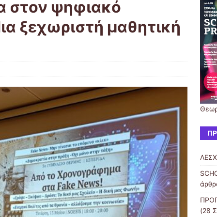
α στον ψηφιακό
ια ξεχωριστή μαθητική
Θεωρ
ΠΡ
ΛΕΣ
SCH
άρθρα
ΠΡΟΓ
(28 