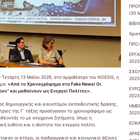
ΠΡΟΓ
(30 
ΒΙΒΛ
Χρισ
ΠΡΟ.
ΕΡΓΑ
2023
ΣΧΟΛ
 Τετάρτη 13 Μαΐου 2026, στο αμφιθέατρο του NOESIS, η
2023
έμα:
«Από το Χρονογράφημα στα Fake News! Οι
ΕΥΡ
ουν” και μαθαίνουν ως Ενεργοί Πολίτες».
2023
ς δημιουργικής και καινοτόμου εκπαιδευτικής δράσης,
ΗΜΕΡ
ήτριες της Γ΄ τάξης προσέγγισαν το χρονογράφημα ως
2023
υνδέοντάς το με σύγχρονα ζητήματα, όπως η
ΕΟΚΑ
κή ευθύνη και η ιδιότητα του ενεργού πολίτη.
ΔΡΑΣ
ηκαν οι στόχοι, οι παιδαγωγικοί και κοινωνικοί άξονες