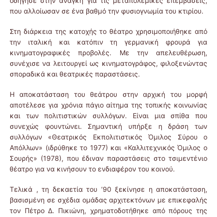
οδήγησε στην ανάγκη για τις μεταπολεμικές επεμβάσεις,
που αλλοίωσαν σε ένα βαθμό την φυσιογνωμία του κτιρίου.
Στη διάρκεια της κατοχής το θέατρο χρησιμοποιήθηκε από
την ιταλική και κατόπιν τη γερμανική φρουρά για
κινηματογραφικές προβολές. Με την απελευθέρωση,
συνέχισε να λειτουργεί ως κινηματογράφος, φιλοξενώντας
σποραδικά και θεατρικές παραστάσεις.
Η αποκατάσταση του θεάτρου στην αρχική του μορφή
αποτέλεσε για χρόνια πάγιο αίτημα της τοπικής κοινωνίας
και των πολιτιστικών συλλόγων. Είναι μια σπίθα που
συνεχώς φουντώνει. Σημαντική υπήρξε η δράση των
συλλόγων «Θεατρικός Εκπολιτιστικός Όμιλος Σύρου ο
Απόλλων» (ιδρύθηκε το 1977) και «Καλλιτεχνικός Όμιλος ο
Σουρής» (1978), που έδιναν παραστάσεις στο τσιμεντένιο
θέατρο για να κινήσουν το ενδιαφέρον του κοινού.
Τελικά , τη δεκαετία του ’90 ξεκίνησε η αποκατάσταση,
βασισμένη σε σχέδια ομάδας αρχιτεκτόνων με επικεφαλής
τον Πέτρο Δ. Πικιώνη, χρηματοδοτήθηκε από πόρους της