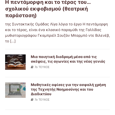
Η πεντάμορφη και το τέρας του…
σχολικού εκφοβισμού (θεατρική
παράσταση)
της Συντακτικής Ομάδας Λίγα λόγια το έργο Η πεντάμορφη
και το τέρας, είναι ένα κλασικό παραμύθι της Γαλλίδας
μυθιστοριογράφου Γκαμπριέλ Σουζάν Μπαρμπό ντε Βιλενέβ,
το
[...]
Μια ποιητική διαδρομή μέσα από τις
σκέψεις, τις αγωνίες και της νέας γενιάς
7ο ΤΕΥΧΟΣ
Μαθητικές αφίσες για την ασφαλή χρήση
της Τεχνητής Νοημοσύνης και του
Διαδικτύου
7ο ΤΕΥΧΟΣ