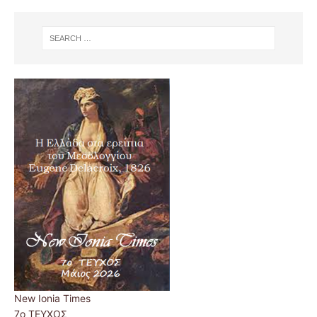
New Ionia Times
7ο ΤΕΥΧΟΣ