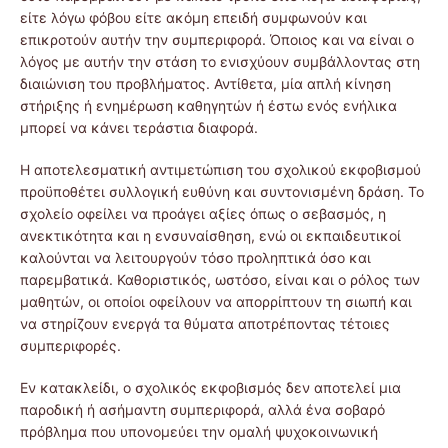
είτε λόγω φόβου είτε ακόμη επειδή συμφωνούν και
επικροτούν αυτήν την συμπεριφορά. Όποιος και να είναι ο
λόγος με αυτήν την στάση το ενισχύουν συμβάλλοντας στη
διαιώνιση του προβλήματος. Αντίθετα, μία απλή κίνηση
στήριξης ή ενημέρωση καθηγητών ή έστω ενός ενήλικα
μπορεί να κάνει τεράστια διαφορά.
Η αποτελεσματική αντιμετώπιση του σχολικού εκφοβισμού
προϋποθέτει συλλογική ευθύνη και συντονισμένη δράση. Το
σχολείο οφείλει να προάγει αξίες όπως ο σεβασμός, η
ανεκτικότητα και η ενσυναίσθηση, ενώ οι εκπαιδευτικοί
καλούνται να λειτουργούν τόσο προληπτικά όσο και
παρεμβατικά. Καθοριστικός, ωστόσο, είναι και ο ρόλος των
μαθητών, οι οποίοι οφείλουν να απορρίπτουν τη σιωπή και
να στηρίζουν ενεργά τα θύματα αποτρέποντας τέτοιες
συμπεριφορές.
Εν κατακλείδι, ο σχολικός εκφοβισμός δεν αποτελεί μια
παροδική ή ασήμαντη συμπεριφορά, αλλά ένα σοβαρό
πρόβλημα που υπονομεύει την ομαλή ψυχοκοινωνική