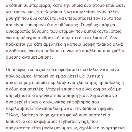
σκόπιμη συμπεριφορά, κατά την οποία ένα άτομο επιδιώκει
να ταπεινώσει, να πληγώσει ή να αποκλείσει έναν άλλον
μαθητή που δυσκολεύεται να υπερασπιστεί τον εαυτό του
και είναι φαινομενικά πιο αδύναμος. Συνήθως υπάρχει
ανισορροπία δύναμης των ατόμων που εμπλέκονται όπως
για παράδειγμα αριθμητική, σωματική και ηλικιακή. Δεν
πρόκειται για κάτι αμελητέο ή κάποια μορφή πλάκας αλλά
αντιθέτως, για ένα σοβαρό κοινωνικό πρόβλημα που χρήζει
άμεσης αντιμετώπισης.
Οι μορφές του σχολικού εκφοβισμού ποικίλλουν και είναι
πολυάριθμες. Μπορεί να εμφανιστεί ως λεκτική
κακοποίηση, η οποία περιλαμβάνει χλευασμό, προσβολές ή
ακόμη και απειλές. Μπορεί επίσης να είναι σωματικός με
σπρωξίματα και γενικότερα άσκηση βίας. Σημαντικό να
αναφερθεί είναι ο κοινωνικός εκφοβισμός που
περιλαμβάνει τον αποκλεισμό και την διάδοση φημών.
Τέλος, ιδιαίτερα ανησυχητικό φαινόμενο αποτελεί ο
διαδικτυακός εκφοβισμός (cyberbullying), που
πραγματοποιείται μέσω μηνυμάτων, σχολίων ή αναρτήσεων