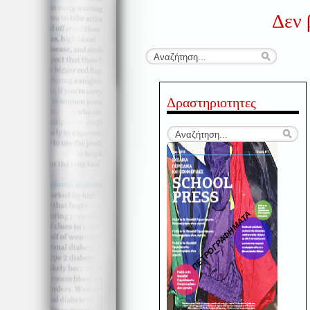
Δεν 
Δραστηριοτητες
ΠΕΤΡΟΓΡΑΦΗΜΑΤΑ