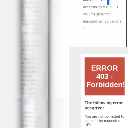
translators: Hidden
accessibility text. */ __(
'Volume slider for
european school radio' ) .
'
'