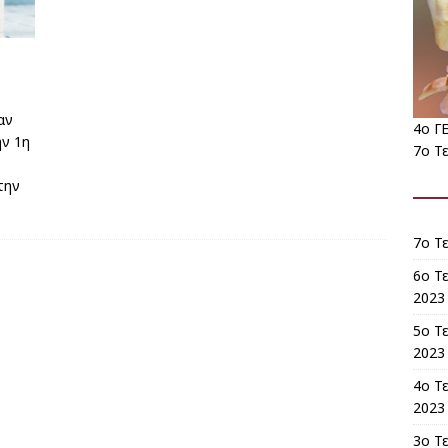
αν
4ο Γ
ην 1η
7ο Τ
την
7ο Τ
6ο Τ
2023 
5o Τ
2023 
4ο Τ
2023 
3ο Τ