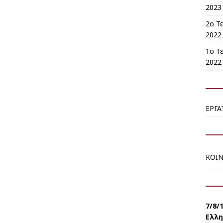
2023 
2o Τ
2022 
1o Τ
2022 
ΕΡΓΑ
ΚΟΙ
7/8/
Ελλη