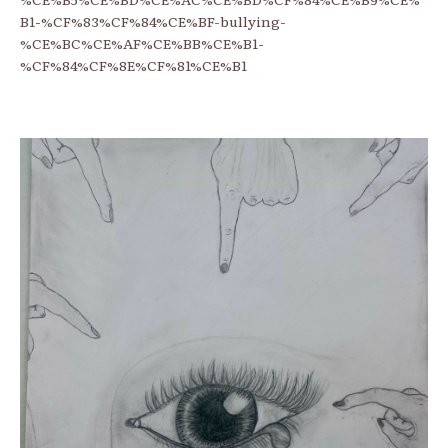
B1-%CF%83%CF%84%CE%BF-bullying-
%CE%BC%CE%AF%CE%BB%CE%B1-
%CF%84%CF%8E%CF%81%CE%B1