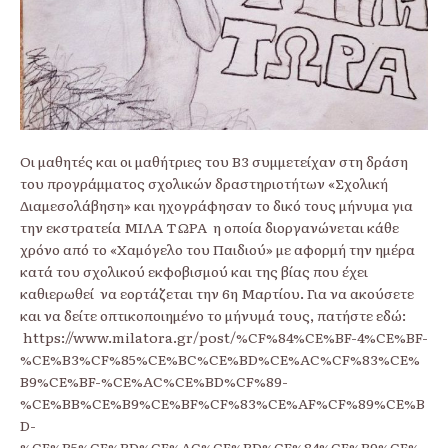
Οι μαθητές και οι μαθήτριες του Β3 συμμετείχαν στη δράση
του προγράμματος σχολικών δραστηριοτήτων «Σχολική
Διαμεσολάβηση» και ηχογράφησαν το δικό τους μήνυμα για
την εκστρατεία ΜΙΛΑ ΤΩΡΑ η οποία διοργανώνεται κάθε
χρόνο από το «Χαμόγελο του Παιδιού» με αφορμή την ημέρα
κατά του σχολικού εκφοβισμού και της βίας που έχει
καθιερωθεί να εορτάζεται την 6η Μαρτίου. Για να ακούσετε
και να δείτε οπτικοποιημένο το μήνυμά τους, πατήστε εδώ:
https://www.milatora.gr/post/%CF%84%CE%BF-4%CE%BF-
%CE%B3%CF%85%CE%BC%CE%BD%CE%AC%CF%83%CE%
B9%CE%BF-%CE%AC%CE%BD%CF%89-
%CE%BB%CE%B9%CE%BF%CF%83%CE%AF%CF%89%CE%B
D-
%CE%B5%CE%BD%CE%AC%CE%BD%CF%84%CE%B9%CE%