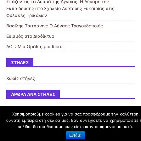
Σπάζοντας τα Δεσμά της Άγνοιας: Η Δύναμη της
Εκπαίδευσης στο Σχολείο Δεύτερης Ευκαιρίας στις
Φυλακές Τρικάλων
Βασίλης Τσιτσάνης: Ο Αέναος Τραγουδοποιός
Εθισμός στο Διαδίκτυο
ΑΟΤ: Μια Ομάδα, μια Ιδέα…
ΣΤΉΛΕΣ
Χωρίς στήλες
ΆΡΘΡΑ ΑΝΆ ΣΤΉΛΕΣ
Χρησιμοποιούμε cookies για να σας προσφέρουμε την καλύτερη
δυνατή εμπειρία στη σελίδα μας. Εάν συνεχίσετε να χρησιμοποιείτε 
schoolpress.sch.gr
σελίδα, θα υποθέσουμε πως είστε ικανοποιημένοι με αυτό.
Εντάξει
Όροι Χρήσης schoolpress.sch.gr
|
Δήλωση προσβασιμότητας