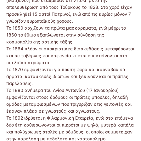
(Μαιζώνος) που στάθμευαν στην πόλη μετά την
απελευθέρωση από τους Τούρκους το 1828. Στο χορό είχαν
προσκληθεί 15 αστοί Πατρινοί, ενώ από τις κυρίες μόνον 7
γνώριζαν ευρωπαϊκούς χορούς.
Το 1850 αρχίζουν τα πρώτα μασκαρέματα, ενώ μέχρι το
1860 το έθιμο εξαπλώνεται στην σύνθεση της
κοσμοπολίτικης αστικής τάξης,
Το 1864 πλέον οι αποκριάτικες διασκεδάσεις μεταφέρονται
και σε ταβέρνες και καφενεία κι έτσι επεκτείνονται στα
πιο λαϊκά στρώματα.
Το 1870 εμφανίζονται για πρώτη φορά και καρναβαλικά
άρματα, κατασκευές ιδιωτών και ξεκινούν και οι πρώτες
παρελάσεις.
Το 1880 ανήμερα του Αγίου Αντωνίου (17 Ιανουαρίου)
εμφανίζονται στους δρόμους οι πρώτες μπούλες, δηλαδή
ομάδες μεταμφιεσμένων που τριγύριζαν στις γειτονιές και
έκαναν πλάκα σε γνωστούς και αγνώστους.
Το 1892 ιδρύεται η Φιλαρμονική Εταιρεία, ενώ στα επόμενα
δύο έτη καθιερώνονται οι πιερότοι με ψηλά, μυτερά καπέλα
και πολύχρωμες στολές με ρόμβους, οι οποίοι συμμετείχαν
στην παρέλαση με ποδήλατα και χαρτοπόλεμο.