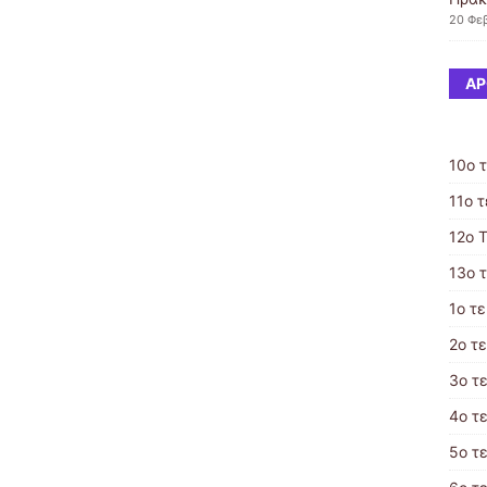
20 Φε
ΆΡ
10ο 
11ο 
12o 
13o 
1ο τ
2ο τ
3ο τ
4ο τ
5ο τ