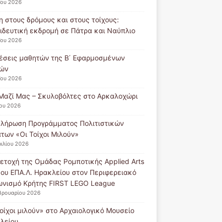
ΐου 2026
η στους δρόμους και στους τοίχους:
ιδευτική εκδρομή σε Πάτρα και Ναύπλιο
ΐου 2026
έσεις μαθητών της Β΄ Εφαρμοσμένων
ών
ΐου 2026
Μαζί Μας – Σκυλοβόλτες στο Αρκαλοχώρι
ΐου 2026
λήρωση Προγράμματος Πολιτιστικών
των «Οι Τοίχοι Μιλούν»
ιλίου 2026
ετοχή της Ομάδας Ρομποτικής Applied Arts
5ου ΕΠΑ.Λ. Ηρακλείου στον Περιφερειακό
ωνισμό Κρήτης FIRST LEGO League
βρουαρίου 2026
τοίχοι μιλούν» στο Αρχαιολογικό Μουσείο
λείου