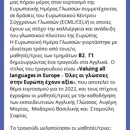
μας πήραν μέρος στον εορτασμό της
Ευρωπαϊκής Ημέρας Γλωσσών συμμετέχοντας
σε δράσεις του Ευρωπαϊκού Κέντρου
Σύγχρονων Γλωσσών (ECML/CELV) οι οποίες
έχουν ως στόχο την καλλιέργεια και ανάδειξη
του γλωσσικού πλούτου της Ευρώπης.
Η Ευρωπαϊκή Ημέρα Γλωσσών γιορτάστηκε με
ιδιαίτερο τρόπο από τους/ις
μαθητές/τριες των τμημάτων
Β2
,
Γ1
δημιουργώντας ένα τραγούδι στα Αγγλικά. Ο
τίτλος του τραγουδιού είναι «
Valuing all
languages in
Europe
–
Όλες
οι
γλώσσες
στη
ν
Ευρώπη
έχουν
αξία
», που αποτελεί το
θέμα εορτασμού για το 2022, και τους στίχους
έγραψαν οι μαθητές/τριες με την καθοδήγηση
των εκπαιδευτικών Αγγλικής Γλώσσας: Αυγέρη
Μαρίας, Μαδαρού Βασιλικής και Σταμούλη
Σοφίας.
Το τραγούδι μελοποίησαν οι μαθητές/τριες: