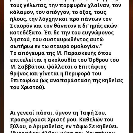
τους γέλωτας, την πορφυράν χλαίναν, τον
κάλαμον, τον σπόγγον, το όξος, τους
ήλους, την λόγχην και προ πάντων τον
Σταυρόν και τον θάνατον α δι’ ημάς εκών
κατεδέξατο. Έτι δε την του ευγνώμονος
ληστού, του συσταυρωθέντος αυτώ
σωτήριω εν τω σταυρό ομολογίαν.”
Το απόγευμα της Μ. Παρασκευής όπου
επιτελείται η ακολουθία του Όρθρου του
Μ. Σαββάτου, ψάλλεται ο Επιτάφιος
θρήνος και γίνεται η Περιφορά του
Επιταφίου (ως αναπαράσταση της κηδείας
του Χριστού).
Αι γενεαί πάσαι, ύμνον τη Ταφή Σου,
προσφέρουσι Χριστέ μου. Καθελών του
ξύλου, ο Αριμαθείας, εν τάφω Σε κηδεύει.