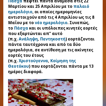
Πάσχα
πέφτει πάντα ανάμεσα στις 22
Μαρτίου και 25 Απριλίου με το
παλαιό
ημερολόγιο
, οι οποίες ημερομηνίες
αντιστοιχούν από τις 4 Απριλίου ως τις 8
Μαΐου με το
νέο ημερολόγιο
. Συνεπώς,
το
Πάσχα
και οι υπόλοιπες κινητές εορτές
που εξαρτώνται απ” αυτό
(π.χ.
Ανάληψη
,
Πεντηκοστή
) εορτάζονται
πάντα ταυτόχρονα και από τα δύο
ημερολόγια, σε αντίθεση με τις ακίνητες
εορτές του έτους
(π.χ.
Χριστούγεννα
,
Κοίμηση της
Θεοτόκου
) που εορτάζονται πάντα με 13
ημέρες διαφορά.