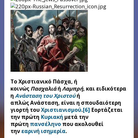
Το Χριστιανικό Πάσχα, ή
κοινώς
Πασχαλιά
ή
Λαμπρή
, και ειδικότερα
η
Ανάσταση του Χριστού
ή
απλώς Ανάσταση, είναι η σπουδαιότερη
γιορτή του
Χριστιανισμού
.
[6]
Εορτάζεται
την πρώτη
Κυριακή
μετά την
πρώτη
πανσέληνο
που ακολουθεί
την
εαρινή ισημερία
.