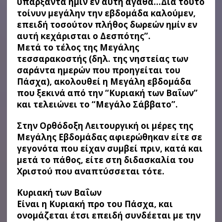
υπάρξαντα ημίν εν αυτή αγαθά…Διά τούτο
τοίνυν μεγάλην την εβδομάδα καλούμεν,
επειδή τοσούτον πλήθος δωρεών ημίν εν
αυτή κεχάρισται ο Δεσπότης”.
Μετά το τέλος της Μεγάλης
τεσσαρακοστής (δηλ. της νηστείας των
σαράντα ημερών που προηγείται του
Πάσχα), ακολουθεί η Μεγάλη εβδομάδα
που ξεκινά από την “Κυριακή των Βαΐων”
και τελειώνει το “Μεγάλο Σάββατο”.
Στην Ορθόδοξη Λειτουργική οι μέρες της
Μεγάλης Εβδομάδας αφιερώθηκαν είτε σε
γεγονότα που είχαν συμβεί πριν, κατά και
μετά το πάθος, είτε στη διδασκαλία του
Χριστού που αναπτύσσεται τότε.
Κυριακή των Βαΐων
Είναι η Κυριακή προ του Πάσχα, και
ονομάζεται έτσι επειδή συνδέεται με την