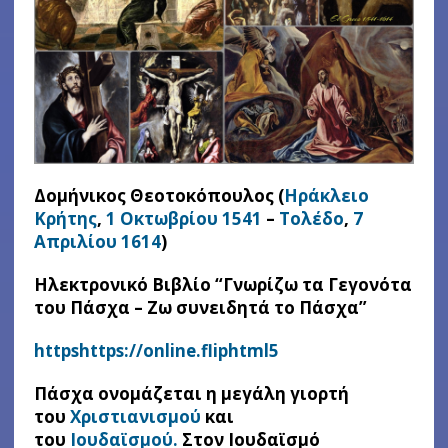
Δομήνικος Θεοτοκόπουλος (
Ηράκλειο
Κρήτης
,
1 Οκτωβρίου
1541
–
Τολέδο
,
7
Απριλίου
1614
)
Ηλεκτρονικό Βιβλίο “Γνωρίζω τα Γεγονότα
του Πάσχα – Ζω συνειδητά το Πάσχα”
httpshttps://online.fliphtml5
Πάσχα ονομάζεται η μεγάλη γιορτή
του
Χριστιανισμού
και
του
Ιουδαϊσμού.
Στον Ιουδαϊσμό