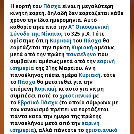
Η εορτή του
Πάσχα
είναι η μεγαλύτερη
κινητή εορτή, δηλαδή δεν εορτάζεται κάθε
χρόνο την ίδια ημερομηνία. Αυτό
καθορίστηκε από την
Α” Οικουμενική
Σύνοδο της Νίκαιας
το 325 μ.Χ. Τότε
ορίστηκε ότι η
Κυριακή
του
Πάσχα
θα
εορτάζεται την πρώτη
Κυριακή
αμέσως
μετά από την πρώτη
πανσέληνο
που
συμβαίνει αμέσως μετά από την
εαρινή
ισημερία
της 21ης Μαρτίου. Αν η
πανσέληνος πέσει ημέρα
Κυριακή
, τότε
το
Πάσχα
θα μετατεθεί για την
επόμενη
Κυριακή
, κι αυτό για να μη
συμπέσει ποτέ το
χριστιανικό
με
το
Εβραϊκό Πάσχα
(το οποίο σύμφωνα με
τον κανονισμό πρέπει να εορτάζεται
πάντα κατά την ημέρα της πρώτης
πανσελήνου μετά από την
εαρινή
ισημερία
), αλλά πάντοτε το
χριστιανικό