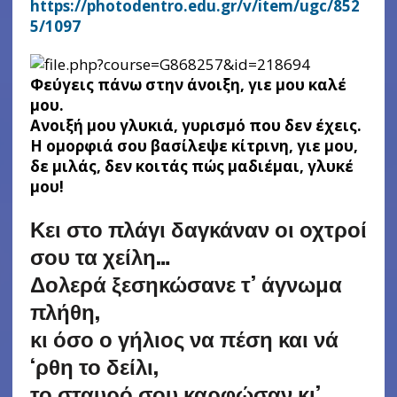
https://photodentro.edu.gr/v/item/ugc/852
5/1097
Φεύγεις πάνω στην άνοιξη, γιε μου καλέ
μου.
Ανοιξή μου γλυκιά, γυρισμό που δεν έχεις.
Η ομορφιά σου βασίλεψε κίτρινη, γιε μου,
δε μιλάς, δεν κοιτάς πώς μαδιέμαι, γλυκέ
μου!
Κει στο πλάγι δαγκάναν οι οχτροί
σου τα χείλη…
Δολερά ξεσηκώσανε τ’ άγνωμα
πλήθη,
κι όσο ο γήλιος να πέση και νά
‘ρθη το δείλι,
το σταυρό σου καρφώσαν κι’