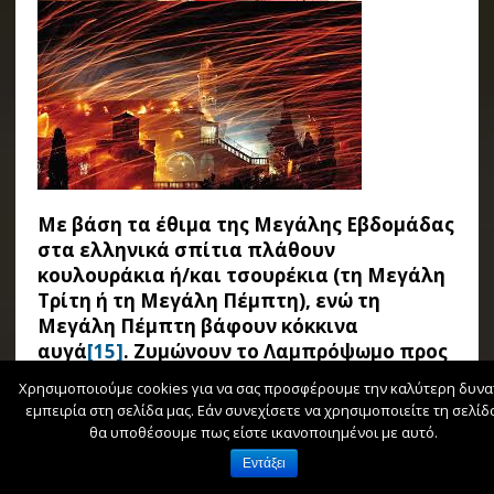
Με βάση τα έθιμα της Μεγάλης Εβδομάδας
στα ελληνικά σπίτια πλάθουν
κουλουράκια ή/και τσουρέκια (τη Μεγάλη
Τρίτη ή τη Μεγάλη Πέμπτη), ενώ τη
Μεγάλη Πέμπτη βάφουν κόκκινα
αυγά
[15]
. Ζυμώνουν το Λαμπρόψωμο προς
τιμήν του Αναστημένου Χριστού
Χρησιμοποιούμε cookies για να σας προσφέρουμε την καλύτερη δυνα
σχηματίζοντας με ζυμάρι στην επιφάνειά
εμπειρία στη σελίδα μας. Εάν συνεχίσετε να χρησιμοποιείτε τη σελίδ
του τα αρχικά γράμματα του πασχαλινού
θα υποθέσουμε πως είστε ικανοποιημένοι με αυτό.
χαιρετισμού Χριστός Ανέστη βάζοντας
Εντάξει
στο κέντρο ένα κόκκινο αυγό.