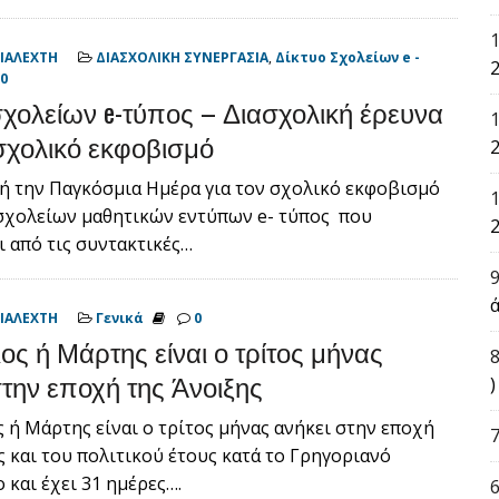
ΙΑΛΕΧΤΗ
ΔΙΑΣΧΟΛΙΚΗ ΣΥΝΕΡΓΑΣΙΑ
,
Δίκτυο Σχολείων e -
2
0
σχολείων e-τύπος – Διασχολική έρευνα
 σχολικό εκφοβισμό
2
 την Παγκόσμια Ημέρα για τον σχολικό εκφοβισμό
σχολείων μαθητικών εντύπων e- τύπος που
2
ι από τις συντακτικές…
ά
ΙΑΛΕΧΤΗ
Γενικά
0
ος ή Μάρτης είναι ο τρίτος μήνας
στην εποχή της Άνοιξης
)
ή Μάρτης είναι ο τρίτος μήνας ανήκει στην εποχή
ς και του πολιτικού έτους κατά το Γρηγοριανό
 και έχει 31 ημέρες….