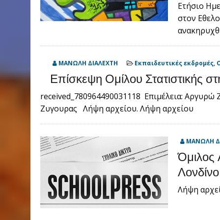
Ετήσιο Ημε
στον Εθελο
ανακηρυχθ
ΜΑΝΩΛΗ ΔΙΑΛΕΧΤΗ
Εκπαιδευτικές εκδρομές
,
Επίσκεψη Ομίλου Στατιστικής σ
received_780964490031118 Επιμέλεια: Αργυρώ 
Ζυγουρας Λήψη αρχείου. Λήψη αρχείου
ΜΑΝΩΛΗ Δ
Όμιλος 
Λονδίνο
Λήψη αρχε