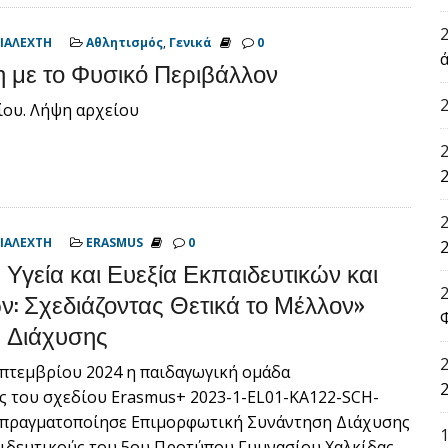
ΙΑΛΕΧΤΗ
Αθλητισμός
,
Γενικά
0
ά
 με το Φυσικό Περιβάλλον
ίου. Λήψη αρχείου
2
ΙΑΛΕΧΤΗ
ERASMUS
0
2
 Υγεία και Ευεξία Εκπαιδευτικών και
: Σχεδιάζοντας Θετικά το Μέλλον»
 Διάχυσης
επτεμβρίου 2024 η παιδαγωγική ομάδα
2
ς του σχεδίου Erasmus+ 2023-1-EL01-KA122-SCH-
 πραγματοποίησε Επιμορφωτική Συνάντηση Διάχυσης
ιδευτικούς του 5ου Προτύπου Γυμνασίου Χαλκίδας….