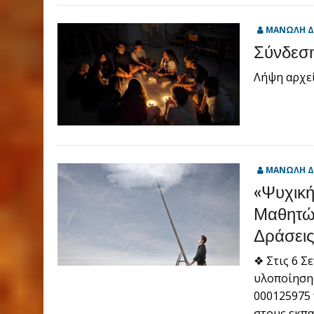
ΜΑΝΩΛΗ Δ
Σύνδεση
Λήψη αρχε
ΜΑΝΩΛΗ Δ
«Ψυχική
Μαθητών
Δράσεις
❖ Στις 6 Σ
υλοποίηση
000125975
στους εκπα