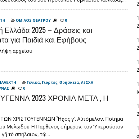
2
ΧΤΗ
ΟΜΙΛΟΣ ΘΕΑΤΡΟΥ
0
2
ή Ελλάδα 2025 – Δράσεις και
α για Παιδιά και Εφήβους
2
 Λήψη αρχείου
2
ΙΑΛΕΧΤΗ
Γενικά
,
Γιορτές
,
Θρησκεία
,
ΛΕΣΧΗ
ΦΙΑΣ
0
Ι
ΥΓΕΝΝΑ 2023 ΧΡΟΝΙΑ ΜΕΤΑ , Η
2
ΤΩΝ ΧΡΙΣΤΟΥΓΕΝΝΩΝ Ἦχος γ´. Αὐτόμελον. Ποίημα
οῦ Μελῳδοῦ Ἡ Παρθένος σήμερον, τον Ὑπερούσιον
 ἡ γῆ τὸ σπήλαιον, τῷ…
ά