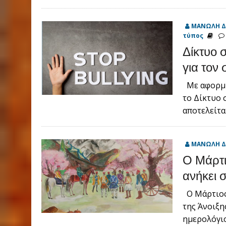
ΜΑΝΩΛΗ Δ
τύπος
Δίκτυο 
για τον
Με αφορμή
το Δίκτυο 
αποτελείτα
ΜΑΝΩΛΗ Δ
Ο Μάρτι
ανήκει 
Ο Μάρτιος 
της Άνοιξη
ημερολόγιο