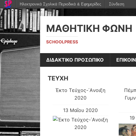
Ηλεκτρονικά Σχολικά Περιοδικά & Εφημερίδες
Σύνδεση
ΜΑΘΗΤΙΚΉ ΦΩΝΉ
SCHOOLPRESS
ΔΙΔΑΚΤΙΚΟ ΠΡΟΣΩΠΙΚΟ
ΕΠΙΚΟΙ
ΤΕΥΧΗ
Έκτο Τεύχος-΄Aνοιξη
Πέμπ
2020
Γυμν
13 Μαΐου 2020
19