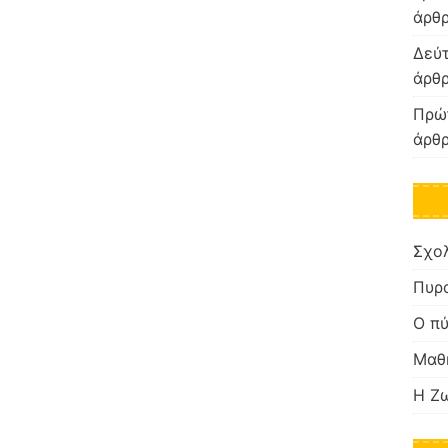
άρθρ
Δεύτ
άρθρ
Πρώ
άρθρ
Σχο
Πυρα
Ο πύ
Μαθη
Η Ζω