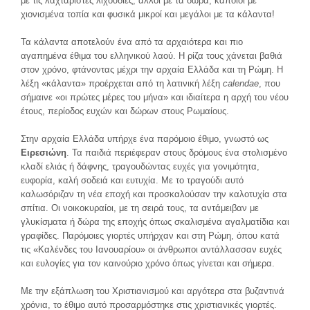
με τις λαχταριστές λιχουδιές, άλλοι με τα δώρα, κάποιοι με
χιονισμένα τοπία και φυσικά μικροί και μεγάλοι με τα κάλαντα!
Τα κάλαντα αποτελούν ένα από τα αρχαιότερα και πιο
αγαπημένα έθιμα του ελληνικού λαού. Η ρίζα τους χάνεται βαθιά
στον χρόνο, φτάνοντας μέχρι την αρχαία Ελλάδα και τη Ρώμη. Η
λέξη «κάλαντα» προέρχεται από τη λατινική λέξη
calendae
, που
σήμαινε «οι πρώτες μέρες του μήνα» και ιδιαίτερα η αρχή του νέου
έτους, περίοδος ευχών και δώρων στους Ρωμαίους.
Στην αρχαία Ελλάδα υπήρχε ένα παρόμοιο έθιμο, γνωστό ως
Ειρεσιώνη
. Τα παιδιά περιέφεραν στους δρόμους ένα στολισμένο
κλαδί ελιάς ή δάφνης, τραγουδώντας ευχές για γονιμότητα,
ευφορία, καλή σοδειά και ευτυχία. Με το τραγούδι αυτό
καλωσόριζαν τη νέα εποχή και προσκαλούσαν την καλοτυχία στα
σπίτια. Οι νοικοκυραίοι, με τη σειρά τους, τα αντάμειβαν με
γλυκίσματα ή δώρα της εποχής όπως σκαλισμένα αγαλματίδια και
γραφίδες. Παρόμοιες γιορτές υπήρχαν και στη Ρώμη, όπου κατά
τις «Καλένδες του Ιανουαρίου» οι άνθρωποι αντάλλασσαν ευχές
και ευλογίες για τον καινούριο χρόνο όπως γίνεται και σήμερα.
Με την εξάπλωση του Χριστιανισμού και αργότερα στα βυζαντινά
χρόνια, το έθιμο αυτό προσαρμόστηκε στις χριστιανικές γιορτές.