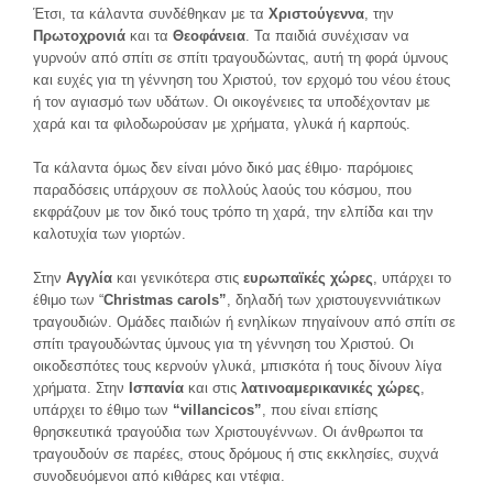
Έτσι, τα κάλαντα συνδέθηκαν με τα
Χριστούγεννα
, την
Πρωτοχρονιά
και τα
Θεοφάνεια
. Τα παιδιά συνέχισαν να
γυρνούν από σπίτι σε σπίτι τραγουδώντας, αυτή τη φορά ύμνους
και ευχές για τη γέννηση του Χριστού, τον ερχομό του νέου έτους
ή τον αγιασμό των υδάτων. Οι οικογένειες τα υποδέχονταν με
χαρά και τα φιλοδωρούσαν με χρήματα, γλυκά ή καρπούς.
Τα κάλαντα όμως δεν είναι μόνο δικό μας έθιμο· παρόμοιες
παραδόσεις υπάρχουν σε πολλούς λαούς του κόσμου, που
εκφράζουν με τον δικό τους τρόπο τη χαρά, την ελπίδα και την
καλοτυχία των γιορτών.
Στην
Αγγλία
και γενικότερα στις
ευρωπαϊκές χώρες
, υπάρχει το
έθιμο των “
Christmas carols”
, δηλαδή των χριστουγεννιάτικων
τραγουδιών. Ομάδες παιδιών ή ενηλίκων πηγαίνουν από σπίτι σε
σπίτι τραγουδώντας ύμνους για τη γέννηση του Χριστού. Οι
οικοδεσπότες τους κερνούν γλυκά, μπισκότα ή τους δίνουν λίγα
χρήματα. Στην
Ισπανία
και στις
λατινοαμερικανικές χώρες
,
υπάρχει το έθιμο των
“villancicos”
, που είναι επίσης
θρησκευτικά τραγούδια των Χριστουγέννων. Οι άνθρωποι τα
τραγουδούν σε παρέες, στους δρόμους ή στις εκκλησίες, συχνά
συνοδευόμενοι από κιθάρες και ντέφια.