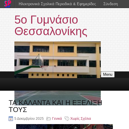
Ηλεκτρονικά Σχολικά Περιοδικά & Εφημερίδες
Σύνδεση
5ο Γυμνάσιο
Θεσσαλονίκης
Menu
ΤΑ ΚΑΛΑΝΤΑ ΚΑΙ Η ΕΞΕΛΙΞΗ
ΤΟΥΣ
5 Δεκεμβρίου 2025
Γενικά
Χωρίς Σχόλια