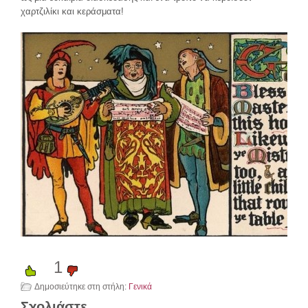
χαρτζιλίκι και κεράσματα!
1
Δημοσιεύτηκε στη στήλη:
Γενικά
Σχολιάστε