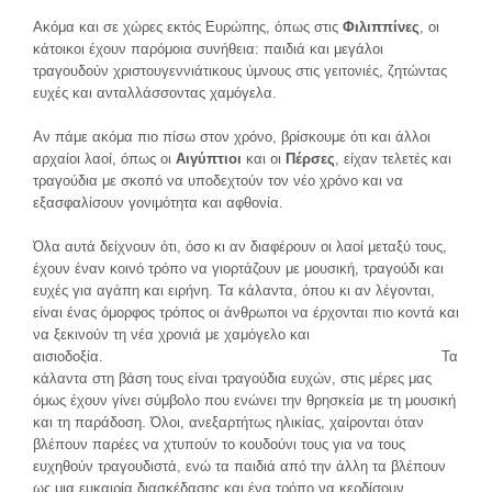
Ακόμα και σε χώρες εκτός Ευρώπης, όπως στις
Φιλιππίνες
, οι
κάτοικοι έχουν παρόμοια συνήθεια: παιδιά και μεγάλοι
τραγουδούν χριστουγεννιάτικους ύμνους στις γειτονιές, ζητώντας
ευχές και ανταλλάσσοντας χαμόγελα.
Αν πάμε ακόμα πιο πίσω στον χρόνο, βρίσκουμε ότι και άλλοι
αρχαίοι λαοί, όπως οι
Αιγύπτιοι
και οι
Πέρσες
, είχαν τελετές και
τραγούδια με σκοπό να υποδεχτούν τον νέο χρόνο και να
εξασφαλίσουν γονιμότητα και αφθονία.
Όλα αυτά δείχνουν ότι, όσο κι αν διαφέρουν οι λαοί μεταξύ τους,
έχουν έναν κοινό τρόπο να γιορτάζουν με μουσική, τραγούδι και
ευχές για αγάπη και ειρήνη. Τα κάλαντα, όπου κι αν λέγονται,
είναι ένας όμορφος τρόπος οι άνθρωποι να έρχονται πιο κοντά και
να ξεκινούν τη νέα χρονιά με χαμόγελο και
αισιοδοξία. Τα
κάλαντα στη βάση τους είναι τραγούδια ευχών, στις μέρες μας
όμως έχουν γίνει σύμβολο που ενώνει την θρησκεία με τη μουσική
και τη παράδοση. Όλοι, ανεξαρτήτως ηλικίας, χαίρονται όταν
βλέπουν παρέες να χτυπούν το κουδούνι τους για να τους
ευχηθούν τραγουδιστά, ενώ τα παιδιά από την άλλη τα βλέπουν
ως μια ευκαιρία διασκέδασης και ένα τρόπο να κερδίσουν