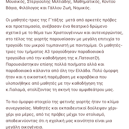
Μουσικός, Στεργιούλης Μιλτιάδης, Μαθηματικός, Κοντού
Βάγια, Φιλόλογος και Γάλλου Ζωή, Νομικός.
Οι μαθητές-τριες της Γ΄τάξης μετά από αρκετές πρόβες
και προετοιμασία, ανέβασαν ένα θεατρικό δρώμενο
σχετικό με το θέμα των Χριστουγέννων και αυτενεργώντας,
στο τέλος της γιορτής παρουσίασαν με μεγάλη επιτυχία το
τραγούδι του μικρού τυμπανιστή με παντομίμα. Οι μαθητές-
τριες του τμήματος Α3 τραγούδησαν παραδοσιακά
τραγούδια υπό την καθοδήγηση της κ.Πατσιατζή.
Παρουσιάστηκαν επίσης πολλά ποιήματα αλλά και
παραδοσιακά κάλαντα από όλη την Ελλάδα. Πολύ όμορφη
ήταν και η εικαστική παρέμβαση με καραβάκια που
υλοποιήθηκε από μαθητές με την καθοδήγηση της
κ.Γιαλαμά, στολίζοντας τη σκηνή του αμφιθεάτρου μας.
Το πιο όμορφο στοιχείο της φετινής γιορτής ήταν το κλίμα
συνεργασίας. Μαθητές και εκπαιδευτικοί δούλεψαν χέρι-
χέρι για μέρες, από τις πρόβες μέχρι τον στολισμό,
αποδεικνύοντας ότι η σχολική μας κοινότητα είναι μια
μεγάλη οικογένεια.