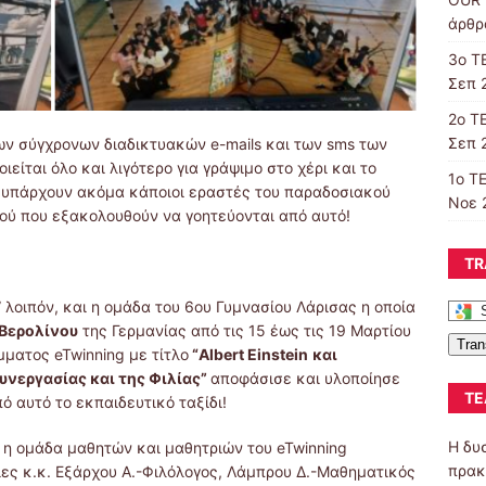
άρθρα
3ο Τ
Σεπ 
2ο Τ
Σεπ 
ν σύγχρονων διαδικτυακών e-mails και των sms των
ιείται όλο και λιγότερο για γράψιμο στο χέρι και το
1ο Τ
, υπάρχουν ακόμα κάποιοι εραστές του παραδοσιακού
Νοε 
ού που εξακολουθούν να γοητεύονται από αυτό!
TR
” λοιπόν, και η ομάδα του 6ου Γυμνασίου Λάρισας η οποία
 Βερολίνου
της Γερμανίας από τις 15 έως τις 19 Μαρτίου
Tran
ματος eTwinning με τίτλο
“Albert
Einstein
και
Συνεργασίας και της Φιλίας”
αποφάσισε και υλοποίησε
ΤΕ
 αυτό το εκπαιδευτικό ταξίδι!
Η δυ
η ομάδα μαθητών και μαθητριών του eTwinning
πρακ
ες κ.κ. Εξάρχου Α.-Φιλόλογος, Λάμπρου Δ.-Μαθηματικός