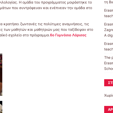
τη Β
 Φιλολογίας. Η ομάδα του προγράμματος μοιράστηκε το
μάτων που συντρόφευαν και ενέπνεαν την ομάδα στο
Erasm
teach
α κρατήσει ζωντανές τις πολύτιμες αναμνήσεις, τις
Erasm
ές των μαθητών και μαθητριών μας που ταξίδεψαν στο
Zagre
αϊκό σχολείο στο πρόγραμμα.
6ο Γυμνάσιο Λάρισας
A dig
Erasm
teach
The p
Erasm
Schoo
ΣΤ
Χωρί
ΆΡ