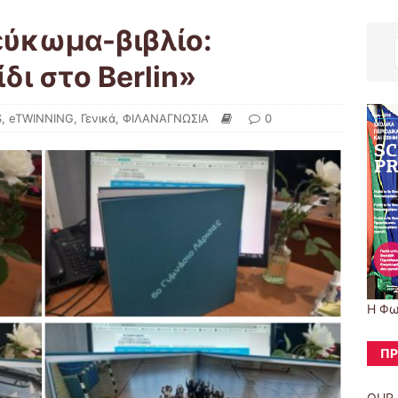
ύκωμα-βιβλίο:
δι στο Berlin»
S
,
eTWINNING
,
Γενικά
,
ΦΙΛΑΝΑΓΝΩΣΙΑ
0
Η Φω
ΠΡ
OUR 