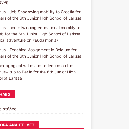
ιέννη
us+ Job Shadowing mobility to Croatia for
ers of the 6th Junior High School of Larissa
us+ and eTwinning educational mobility to
b for the 6th Junior High School of Larissa:
ital adventure on «Eudaimonia»
us+ Teaching Assignment in Belgium for
ers of the 6th Junior High School of Larissa
edagogical value and reflection on the
us+ trip to Berlin for the 6th Junior High
l of Larissa
ΉΛΕΣ
ς στήλες
ΘΡΑ ΑΝΆ ΣΤΉΛΕΣ