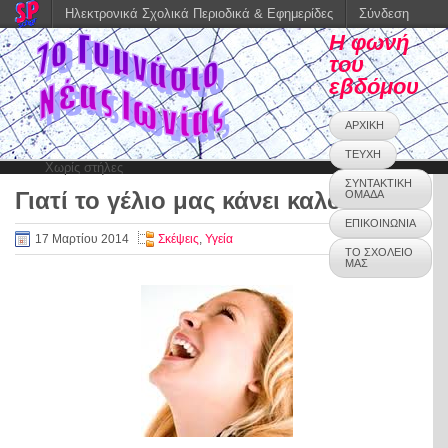
Ηλεκτρονικά Σχολικά Περιοδικά & Εφημερίδες
Σύνδεση
Η φωνή
του
εβδόμου
ΑΡΧΙΚΗ
ΤΕΥΧΗ
Χωρίς στήλες
ΣΥΝΤΑΚΤΙΚΗ
Γιατί το γέλιο μας κάνει καλό;
ΟΜΑΔΑ
0
ΕΠΙΚΟΙΝΩΝΙΑ
17 Μαρτίου 2014
Σκέψεις
,
Υγεία
ΤΟ ΣΧΟΛΕΙΟ
ΜΑΣ