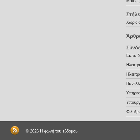
Μάιος 
Στήλε
Χωρίς 
Άρθρα
Σύνδ
Εκπαιδε
Ηλεκτρ
Ηλεκτρ
Πανελλ
Υπηρεσ
Υπουργ
Φιλοξεν
© 2026
Η φωνή του εβδόμου