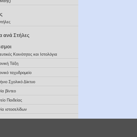
(Μάης)
ς
στήλες
 ανά Στήλες
εσμοι
υτικές Κοινότητες και Ιστολόγια
ονική Τάξη
ονικό ταχυδρομείο
ήνιο Σχολικό Δίκτυο
ία βίντεο
είο Παιδείας
ία ιστοσελίδων