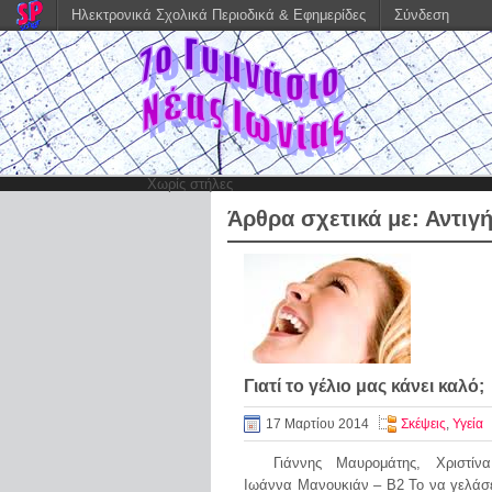
Ηλεκτρονικά Σχολικά Περιοδικά & Εφημερίδες
Σύνδεση
Χωρίς στήλες
Άρθρα σχετικά με:
Αντιγ
Γιατί το γέλιο μας κάνει καλό;
17 Μαρτίου 2014
Σκέψεις
,
Υγεία
Γιάννης Μαυρομάτης, Χριστίνα
Ιωάννα Μανουκιάν – Β2 Το να γελάσε