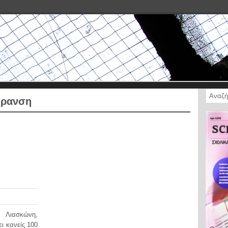
ήρανση
 Λιασκώνη,
ι κανείς 100