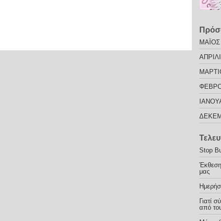
Πρόσ
ΜΑΪΟΣ
ΑΠΡΙΛΙ
ΜΑΡΤΙ
ΦΕΒΡΟ
ΙΑΝΟΥ
ΔΕΚΕΜ
Τελευ
Stop Bu
Έκθεση
μας
Ημερήσ
Γιατί σ
από του