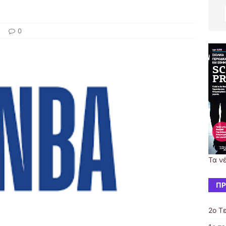
0
Τα ν
ΠΡ
2ο Τ