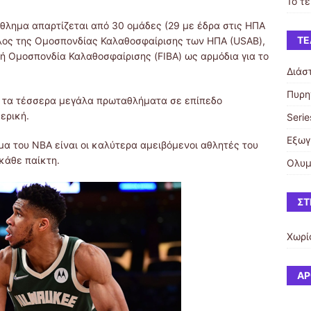
1ο τ
μα απαρτίζεται από 30 ομάδες (29 με έδρα στις ΗΠΑ
ΤΕ
μέλος της Ομοσπονδίας Καλαθοσφαίρισης των ΗΠΑ (USAB),
νή Ομοσπονδία Καλαθοσφαίρισης (FIBA) ως αρμόδια για το
Διάσ
Πυρη
 τα τέσσερα μεγάλα πρωταθλήματα σε επίπεδο
ερική.
Serie
Εξωγ
μα του NBA είναι οι καλύτερα αμειβόμενοι αθλητές του
 κάθε παίκτη.
Ολυμ
ΣΤ
Χωρί
ΆΡ