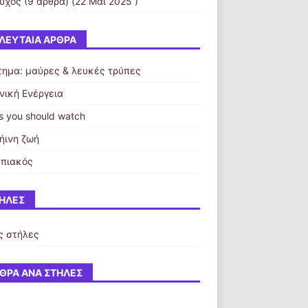
εύχος
(9 άρθρα) (22 Μάι 2025 )
ΛΕΥΤΑΊΑ ΆΡΘΡΑ
τημα: μαύρες & λευκές τρύπες
νική Ενέργεια
s you should watch
ήινη ζωή
πιακός
ΉΛΕΣ
ς στήλες
ΘΡΑ ΑΝΆ ΣΤΉΛΕΣ