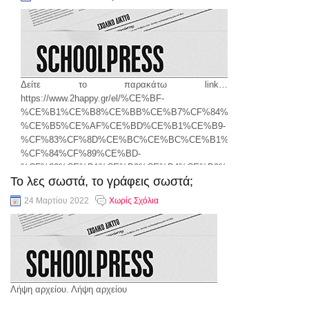
Δείτε το παρακάτω link…
https://www.2happy.gr/el/%CE%BF-
%CE%B1%CE%B8%CE%BB%CE%B7%CF%84%CE%B9%CF%83%C
%CE%B5%CE%AF%CE%BD%CE%B1%CE%B9-
%CF%83%CF%8D%CE%BC%CE%BC%CE%B1%CF%87%CE%BF%C
%CF%84%CF%89%CE%BD-
%CF%80%CE%B1%CE%B9%CE%B4%CE%B9%CF%8E%CE%BD
Το λες σωστά, το γράφεις σωστά;
συνέχεια..
24 Μαρτίου 2022
Χωρίς Σχόλια
Λήψη αρχείου. Λήψη αρχείου