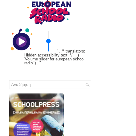
' . /* translators:
Hidden accessibility text. */ __(
'Volume slider for european school
radio' ) . '
'