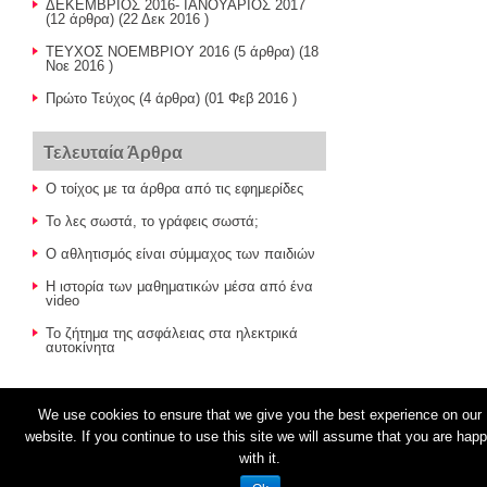
ΔΕΚΕΜΒΡΙΟΣ 2016- ΙΑΝΟΥΑΡΙΟΣ 2017
(12 άρθρα) (22 Δεκ 2016 )
ΤΕΥΧΟΣ ΝΟΕΜΒΡΙΟΥ 2016
(5 άρθρα) (18
Νοε 2016 )
Πρώτο Τεύχος
(4 άρθρα) (01 Φεβ 2016 )
Τελευταία Άρθρα
Ο τοίχος με τα άρθρα από τις εφημερίδες
Το λες σωστά, το γράφεις σωστά;
O αθλητισμός είναι σύμμαχος των παιδιών
Η ιστορία των μαθηματικών μέσα από ένα
video
Το ζήτημα της ασφάλειας στα ηλεκτρικά
αυτοκίνητα
We use cookies to ensure that we give you the best experience on our
website. If you continue to use this site we will assume that you are hap
© 2026
ΑΠΟΨΗ
with it.