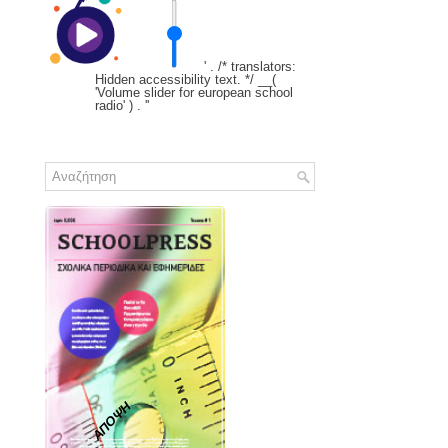
' . /* translators:
Hidden accessibility text. */ __(
'Volume slider for european school
radio' ) . '
'
ΑΠΟΨΗ