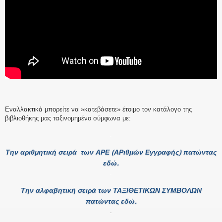
.
Εναλλακτικά μπορείτε να »κατεβάσετε» έτοιμο τον κατάλογο της
βιβλιοθήκης μας ταξινομημένο σύμφωνα με:
.
Τ
ην αριθμητική σειρά των ΑΡΕ (ΑΡιθμών Εγγραφής) πατώντα
ς
εδώ.
.
Την αλφαβητική σειρά των ΤΑΞΙΘΕΤΙΚΩΝ ΣΥΜΒΟΛΩΝ
πατώντας εδώ.
.