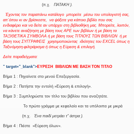
…………………………
(π.χ.
ΠΑΤΑΚΗ ).
Έχοντας τον παραπάνω κατάλογο μπορείτε μέσω του υπολογιστή σας,
απ΄όπου κι αν βρίσκεστε, να ψάξετε για κάποιο βιβλίο που σας
ενδιαφέρει και να δείτε
αν υπάρχει στη βιβλιοθήκη μας
. Μπορείτε, λοιπόν,
να κάνετε αναζήτηση με βάση τους ΑΡΕ των βιβλίων ή με βάση τα
ΤΑΞΙΘΕΤΙΚΑ ΣΥΜΒΟΛΑ ή με βάση τους ΤΙΤΛΟΥΣ ΤΩΝ ΒΙΒΛΙΩΝ ή με
βάση τους ΣΥΓΓΡΑΦΕΙΣ
χρησιμοποιώντας ιδιότητες του EXCEL όπως η
Ταξινόμηση-φιλτράρισμα ή όπως η Εύρεση & επιλογή.
Δείτε παραδείγματα:
" target="_blank">
ΕΥΡΕΣΗ ΒΙΒΛΙΩΝ ΜΕ ΒΑΣΗ ΤΟΝ ΤΙΤΛΟ
Βήμα 1 : Πηγαίνετε στο μενού Επεξεργασία.
Βήμα 2 : Πατήστε την εντολή »Εύρεση & επιλογή».
Βήμα 3 : Συμπληρώστε τον τίτλο του βιβλίου που αναζητάτε.
Το πρώτο γράμμα με κεφαλαίο και τα υπόλοιπα με μικρά
(π.χ.
Ένα παιδί μετράει τ” άστρα ).
Βήμα 4 : Πιέστε »Εύρεση όλων».