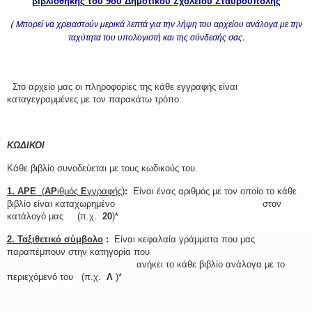
βιβλιοθήκης
του 9ου Δημοτικού
Σχολείου Σταυρούπολης
( Mπορεί να χρειαστoύν μερικά λεπτά για την λήψη του αρχείου ανάλογα με την
ταχύτητα του υπολογιστή και της σύνδεσής σας.
.
Στο αρχείο μας οι πληροφορίες της κάθε εγγραφής είναι
καταγεγραμμένες με τον παρακάτω τρόπο:
ΚΩΔΙΚΟΙ
Κάθε βιβλίο συνοδεύεται με τους κωδικούς του.
1. ΑΡΕ
(
ΑΡ
ιθμός
Ε
γγραφής)
:
Είναι ένας αριθμός με τον οποίο το κάθε
βιβλίο είναι καταχωρημένο
…………………………………………
στον
κατάλογό μας (π.χ.
20
)*
2. Ταξιθετικό σύμβολο
:
Είναι κεφαλαία γράμματα που μας
παραπέμπουν στην κατηγορία που
…………………………………….
ανήκει το κάθε βιβλίο ανάλογα με το
περιεχόμενό του (π.χ.
Λ
)*
.