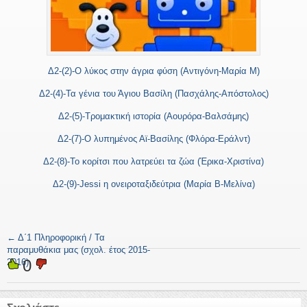
Δ2-(2)-Ο λύκος στην άγρια φύση (Αντιγόνη-Μαρία M)
Δ2-(4)-Τα γένια του Άγιου Βασίλη (Πασχάλης-Απόστολος)
Δ2-(5)-Τρομακτική ιστορία (Αουρόρα-Βαλσάμης)
Δ2-(7)-Ο λυπημένος Αϊ-Βασίλης (Φλόρα-Εράλντ)
Δ2-(8)-Το κορίτσι που λατρεύει τα ζώα (Έρικα-Χριστίνα)
Δ2-(9)-Jessi η ονειροταξιδεύτρια (Μαρία Β-Μελίνα)
←
Δ΄1 Πληροφορική / Τα
παραμυθάκια μας (σχολ. έτος 2015-
0
2016)