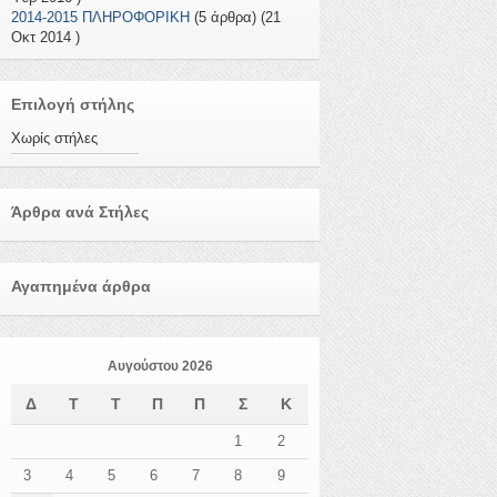
2014-2015 ΠΛΗΡΟΦΟΡΙΚΗ
(5 άρθρα) (21
Οκτ 2014 )
Επιλογή στήλης
Χωρίς στήλες
Άρθρα ανά Στήλες
Αγαπημένα άρθρα
Αυγούστου 2026
Δ
Τ
Τ
Π
Π
Σ
Κ
1
2
3
4
5
6
7
8
9