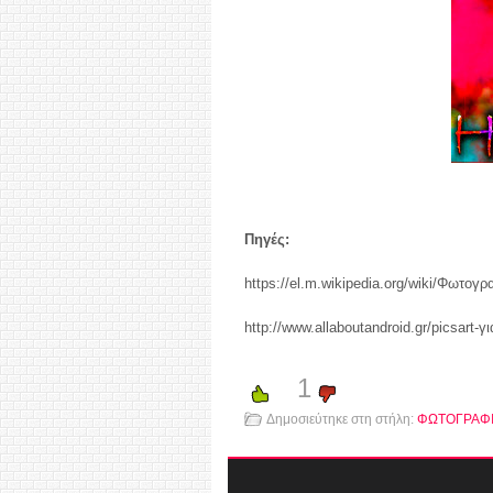
Πηγές:
https://el.m.wikipedia.org/wiki/Φωτογρ
http://www.allaboutandroid.gr/picsart-γ
1
Δημοσιεύτηκε στη στήλη:
ΦΩΤΟΓΡΑΦ