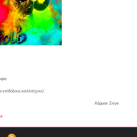
αφία
ια-επίδοξους-καλλιτέχνες/
Χάρμαν Σινγκ
ΙΑ