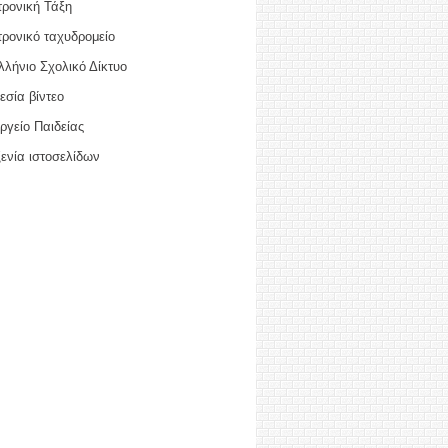
τρονική Τάξη
ρονικό ταχυδρομείο
λήνιο Σχολικό Δίκτυο
σία βίντεο
ργείο Παιδείας
ενία ιστοσελίδων