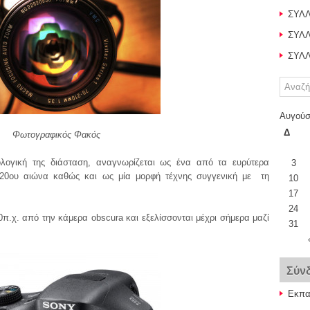
ΣΥΛΛ
ΣΥΛΛ
ΣΥΛΛ
Αυγούσ
Δ
Φωτογραφικός Φακός
λογική της διάσταση, αναγνωρίζεται ως ένα από τα ευρύτερα
3
20
ου
αιώνα καθώς και ως μία μορφή τέχνης συγγενική με τη
10
17
24
π.χ. από την κάμερα obscura και εξελίσσονται μέχρι σήμερα μαζί
31
Σύν
Εκπαι