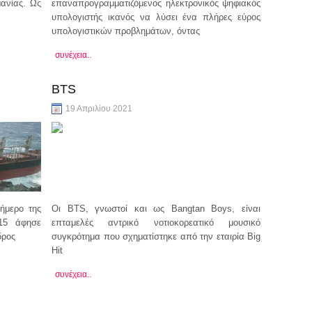
ανίας. Ως
επαναπρογραμματιζόμενος ηλεκτρονικός ψηφιακός
υπολογιστής ικανός να λύσει ένα πλήρες εύρος
υπολογιστικών προβλημάτων, όντας
συνέχεια..
BTS
19 Απριλίου 2021
ήμερο της
Οι BTS, γνωστοί και ως Bangtan Boys, είναι
15 άφησε
επταμελές αντρικό νοτιοκορεατικό μουσικό
δρος
συγκρότημα που σχηματίστηκε από την εταιρία Big
Hit
συνέχεια..