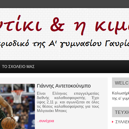
ΤΟ ΣΧΟΛΕΙΟ ΜΑΣ
WELC
Γιάννης Αντετοκούνμπο
Καλωσήρθ
Είναι Ελληνας επαγγελματίας
διεθνής καλαθοσφαιριστής. Έχει
της α' γυ
ύψος 2,11 μ. και αγωνίζεται σε όλες
τις θέσεις καλαθοσφαίρισης για τους
Μιλγουόκι Μπακς
TEYX
..συνέχεια
ΣΥΛΛΕΚ