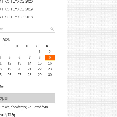
ΤΙΚΟ ΤΕΥΧΟΣ 2020
ΤΙΚΟ ΤΕΥΧΟΣ 2019
ΤΙΚΟ ΤΕΥΧΟΣ 2018
υ 2026
Τ
Π
Π
Σ
Κ
1
2
4
5
6
7
8
9
1
12
13
14
15
16
8
19
20
21
22
23
5
26
27
28
29
30
Μάι
σμοι
υτικές Κοινότητες και Ιστολόγια
νική Τάξη