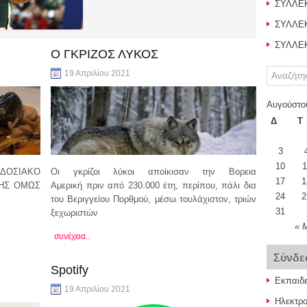
ΣΥΛΛΕΚ
ΣΥΛΛΕΚ
ΣΥΛΛΕΚ
Ο ΓΚΡΙΖΟΣ ΛΥΚΟΣ
19 Απριλίου 2021
Αυγούστο
Δ
Τ
3
10
1
ΑΔΟΣΙΑΚΟ
Οι γκρίζοι λύκοι αποίκισαν την Βορεια
17
1
ΤΗΣ ΟΜΩΣ
Αμερική πριν από 230.000 έτη, περίπου, πάλι δια
24
2
του Βεριγγείου Πορθμού, μέσω τουλάχιστον, τριών
31
ξεχωριστών
« 
συνέχεια..
Σύνδε
Spotify
Εκπαιδε
19 Απριλίου 2021
Ηλεκτρο