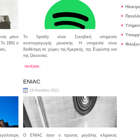
Ηλεκτρο
Πανελλή
Υπηρεσί
Υπουργε
ενός μόνο
Το Spotify είναι Σουηδική υπηρεσία
 Το 1891 ο
αναπαραγωγής μουσικής. Η υπηρεσία είναι
Φιλοξεν
ρας,
διαθέσιμη σε χώρες της Αμερικής, της Ευρώπης και
της Ωκεανίας.
συνέχεια..
ENIAC
19 Απριλίου 2021
μεγαλύτερη
O ENIAC ήταν ο πρώτος μεγάλης κλίμακας