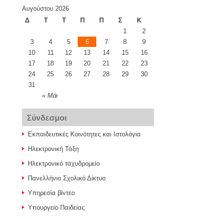
Αυγούστου 2026
Δ
Τ
Τ
Π
Π
Σ
Κ
1
2
3
4
5
6
7
8
9
10
11
12
13
14
15
16
17
18
19
20
21
22
23
24
25
26
27
28
29
30
31
« Μάι
Σύνδεσμοι
Εκπαιδευτικές Κοινότητες και Ιστολόγια
Ηλεκτρονική Τάξη
Ηλεκτρονικό ταχυδρομείο
Πανελλήνιο Σχολικό Δίκτυο
Υπηρεσία βίντεο
Υπουργείο Παιδείας