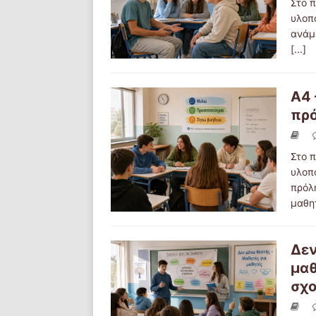
Στο π
υλοπ
ανάμ
[...]
Α4 
πρό
Στο π
υλοπ
πρόλ
μαθη
Δεν
μαθ
σχο