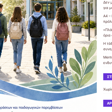
Δεν 
για 
Α4 –
πρόλ
«Πλά
όρια 
Η τά
συνε
Ment
ενδυ
ΣΤ
Χωρί
ΆΡ