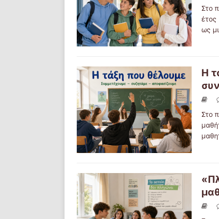
Στο π
έτος
ως μ
Η τ
συν
Στο π
μαθή
μαθη
«Πλ
μαθ