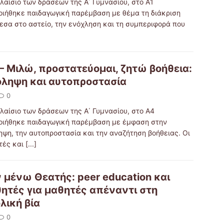
λαίσιο των δράσεων της Α΄ Γυμνασίου, στο Α1
οιήθηκε παιδαγωγική παρέμβαση με θέμα τη διάκριση
εσα στο αστείο, την ενόχληση και τη συμπεριφορά που
– Μιλώ, προστατεύομαι, ζητώ βοήθεια:
ληψη και αυτοπροστασία
0
λαίσιο των δράσεων της Α΄ Γυμνασίου, στο Α4
οιήθηκε παιδαγωγική παρέμβαση με έμφαση στην
ηψη, την αυτοπροστασία και την αναζήτηση βοήθειας. Οι
τές και
[...]
 μένω Θεατής: peer education και
ητές για μαθητές απέναντι στη
λική βία
0