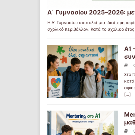
Α΄ Γυμνασίου 2025–2026: με
Η Α΄ Γυμνασίου αποτελεί μια ιδιαίτερη πε
σχολικό περιβάλλον. Κατά το σχολικό έτο
Α1 
συν
Στο 
κατά 
αφιε
[...]
Men
μα