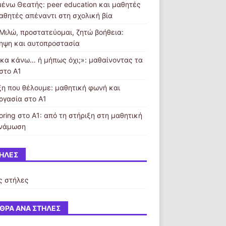
μένω Θεατής: peer education και μαθητές
μαθητές απέναντι στη σχολική βία
 Μιλώ, προστατεύομαι, ζητώ βοήθεια:
ηψη και αυτοπροστασία
κα κάνω… ή μήπως όχι;»: μαθαίνοντας τα
στο Α1
ξη που θέλουμε: μαθητική φωνή και
ργασία στο Α1
oring στο Α1: από τη στήριξη στη μαθητική
νάμωση
ΉΛΕΣ
ς στήλες
ΘΡΑ ΑΝΆ ΣΤΉΛΕΣ