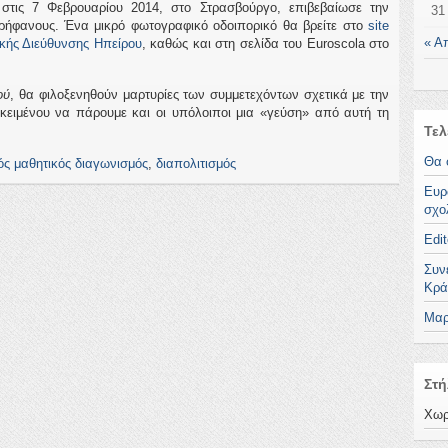
τις 7 Φεβρουαρίου 2014, στο Στρασβούργο, επιβεβαίωσε την
31
ρήφανους. Ένα μικρό φωτογραφικό οδοιπορικό θα βρείτε στο
site
« Α
ακής Διεύθυνσης Ηπείρου
, καθώς και στη σελίδα του Euroscola στο
ού
, θα φιλοξενηθούν μαρτυρίες των συμμετεχόντων σχετικά με την
οκειμένου να πάρουμε και οι υπόλοιποι μια «γεύση» από αυτή τη
Τελ
Θα 
ς μαθητικός διαγωνισμός
,
διαπολιτισμός
Ευρ
σχο
Edit
Συν
Κρά
Μαρ
Στή
Χωρ