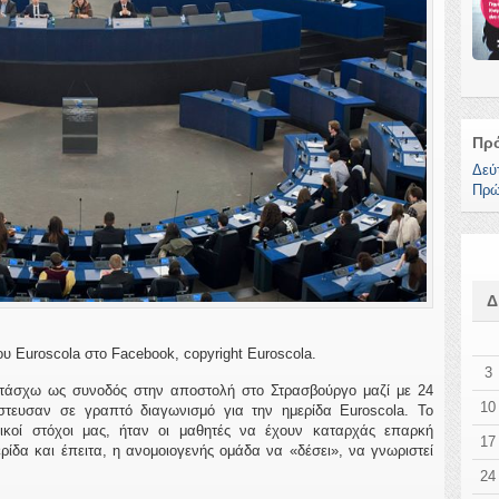
Πρ
Δεύ
Πρώ
ου Euroscola στο Facebook, copyright Euroscola.
3
ετάσχω ως συνοδός στην αποστολή στο Στρασβούργο μαζί με 24
10
τευσαν σε γραπτό διαγωνισμό για την ημερίδα Euroscola. Το
ικοί στόχοι μας, ήταν οι μαθητές να έχουν καταρχάς επαρκή
17
ίδα και έπειτα, η ανομοιογενής ομάδα να «δέσει», να γνωριστεί
24