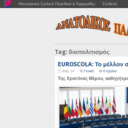
Ηλεκτρονικά Σχολικά Περιοδικά & Εφημερίδες
Σύνδεση
Tag: διαπολιτισμός
EUROSCOLA: Το μέλλον σ
Φεβ. 14
Γενικά
0 σχόλια
Της Χριστίνας Μέμου, καθηγήτρ