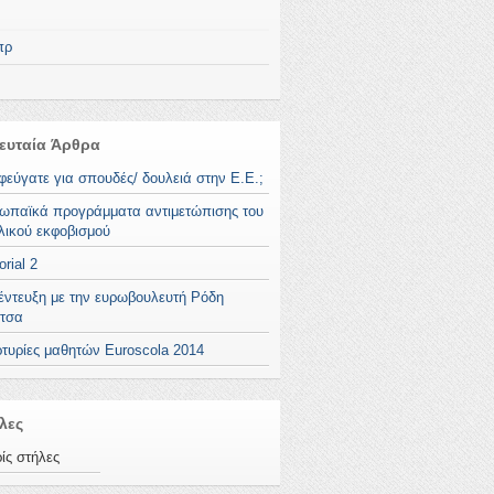
πρ
ευταία Άρθρα
φεύγατε για σπουδές/ δουλειά στην Ε.Ε.;
ωπαϊκά προγράμματα αντιμετώπισης του
λικού εκφοβισμού
orial 2
έντευξη με την ευρωβουλευτή Ρόδη
τσα
τυρίες μαθητών Euroscola 2014
λες
ίς στήλες