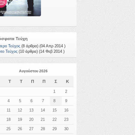
όσφατα Τεύχη
τερο Τεύχος
(8 άρθρα) (04 Απρ 2014 )
το Τεύχος
(10 άρθρα) (14 Φεβ 2014 )
Αυγούστου 2026
Δ
Τ
Τ
Π
Π
Σ
Κ
1
2
4
5
6
7
8
9
11
12
13
14
15
16
18
19
20
21
22
23
25
26
27
28
29
30