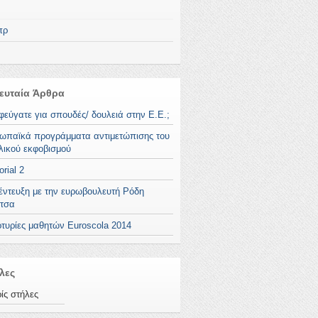
πρ
ευταία Άρθρα
φεύγατε για σπουδές/ δουλειά στην Ε.Ε.;
ωπαϊκά προγράμματα αντιμετώπισης του
λικού εκφοβισμού
orial 2
έντευξη με την ευρωβουλευτή Ρόδη
τσα
τυρίες μαθητών Euroscola 2014
λες
ίς στήλες