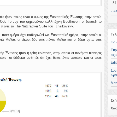
31
« Α
ές ήταν ποιος είναι ο ύμνος της Ευρωπαϊκής Ένωσης, στην οποία
Ode To Joy του φημισμένου καλλιτέχνη Beethoven, οι δεκαέξι το
ι πέντε το The Nutcracker Suite του Tchaikovsky.
Τελ
 ποια ημέρα έχει καθιερωθεί ως Ευρωπαϊκή ημέρα, στην οποία οι
ιά Μαΐου, οι είκοσι δύο στις πέντε Μαΐου και οι δέκα οχτώ στις
Θα 
Ευρ
ής Ένωσης ήταν η τρίτη ερώτηση, στην οποία οι πενήντα τέσσερις
σχο
ρια, οι δώδεκα μαθητές ότι έχει δεκαπέντε αστέρια και οι τρεις
Edit
Συν
Κρά
Μαρ
Στή
Χωρ