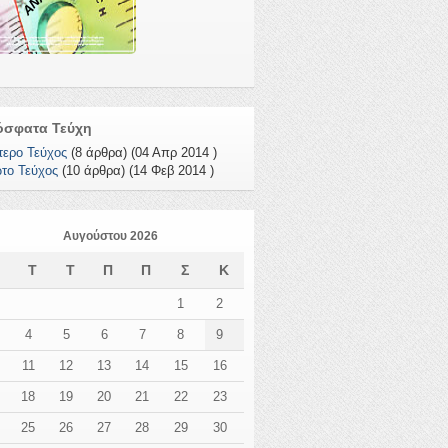
όσφατα Τεύχη
τερο Τεύχος
(8 άρθρα) (04 Απρ 2014 )
το Τεύχος
(10 άρθρα) (14 Φεβ 2014 )
Αυγούστου 2026
Δ
Τ
Τ
Π
Π
Σ
Κ
1
2
4
5
6
7
8
9
11
12
13
14
15
16
18
19
20
21
22
23
25
26
27
28
29
30