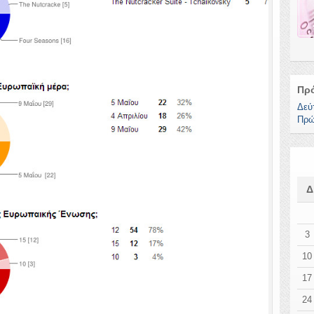
Πρ
Δεύ
Πρώ
3
10
17
24