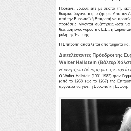
Προτείνει νόμους είτε με σκοπό την εκ
θεσμικό όργανο της το ζήτησε. Από τον Α
από την Ευρωπαϊκή Επιτροπή να προτείν
προτάσεις, γίνονται συζητήσεις ώστε ν
θέσπιση ενός νόμου της Ε.Ε., η Ευρωπαϊ
μέλη της Ένωσης.
Η Επιτροπή αποτελείται από τμήματα και υ
Διατελέσαντες Πρόεδροι της Ε
Walter Hallstein (Βάλτερ Χάλστ
Η κινητήρια δύναμη για την ταχε
Ο Walter Hallstein (1901-1982) ήταν Γερ
(από το 1958 έως το 1967) της Επιτροπ
αργότερα να γίνει η Ευρωπαϊκή Ένωση.