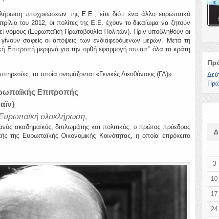
πλήρωση υποχρεώσεων της Ε.Ε., είτε διότι ένα άλλο ευρωπαϊκό
πρίλιο του 2012, οι πολίτες της Ε.Ε. έχουν το δικαίωμα να ζητούν
ει νόμους (Ευρωπαϊκή Πρωτοβουλία Πολιτών). Πριν υποβληθούν οι
α γίνουν σαφείς οι απόψεις των ενδιαφερόμενων μερών. Μετά τη
κή Επιτροπή μεριμνά για την ορθή εφαρμογή του απ” όλα τα κράτη
Πρ
πηρεσίες, τα οποία ονομάζονται «Γενικές Διευθύνσεις (ΓΔ)».
Δεύ
Πρώ
υρωπαϊκής Επιτροπής
αϊν)
ία Ευρωπαϊκή ολοκλήρωση.
μανός ακαδημαϊκός, διπλωμάτης και πολιτικός, ο πρώτος πρόεδρος
ής της Ευρωπαϊκής Οικονομικής Κοινότητας, η οποία επρόκειτο
3
10
17
24