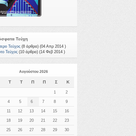
όσφατα Τεύχη
τερο Τεύχος
(8 άρθρα) (04 Απρ 2014 )
το Τεύχος
(10 άρθρα) (14 Φεβ 2014 )
Αυγούστου 2026
Δ
Τ
Τ
Π
Π
Σ
Κ
1
2
4
5
6
7
8
9
11
12
13
14
15
16
18
19
20
21
22
23
25
26
27
28
29
30