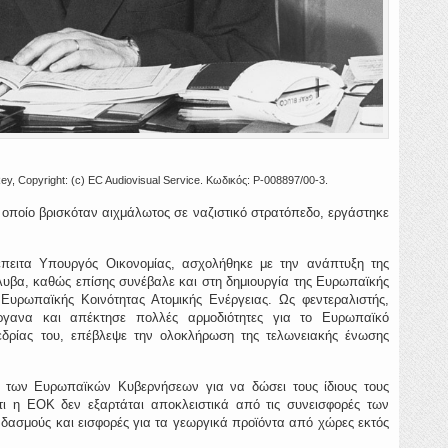
ey, Copyright: (c) EC Audiovisual Service. Κωδικός: P-008897/00-3.
 οποίο βρισκόταν αιχμάλωτος σε ναζιστικό στρατόπεδο, εργάστηκε
πειτα Υπουργός Οικονομίας, ασχολήθηκε με την ανάπτυξη της
υβα, καθώς επίσης συνέβαλε και στη δημιουργία της Ευρωπαϊκής
 Ευρωπαϊκής Κοινότητας Ατομικής Ενέργειας. Ως φεντεραλιστής,
όργανα και απέκτησε πολλές αρμοδιότητες για το Ευρωπαϊκό
οεδρίας του, επέβλεψε την ολοκλήρωση της τελωνειακής ένωσης
η των Ευρωπαϊκών Κυβερνήσεων για να δώσει τους ίδιους τους
τι η ΕΟΚ δεν εξαρτάται αποκλειστικά από τις συνεισφορές των
δασμούς και εισφορές για τα γεωργικά προϊόντα από χώρες εκτός