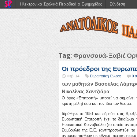
Ηλεκτρονικά Σχολικά Περιοδικά & Εφημερίδες
Σύνδεση
Tag: Φρανσουά-Ξαβιέ Ορ
Οι πρόεδροι της Ευρωπ
Φεβ. 14
Ευρωπαϊκή Ένωση
0 
των μαθητών Βασούλας Λάμπρου
Νικολίνας Χαντζιάρα
Ο όρος «Επιτροπή» μπορεί να σημαίνει 
κράτη-μέλη) όσο και τον ίδιο τον θεσμό.
Ιδρύθηκε το 1951 και εδρεύει στις Βρυξ
Ευρωπαϊκή Επιτροπή έχει το δικαίωμα 
Ευρωπαϊκό Κοινοβούλιο (το οποίο αντιπρο
Συμβούλιο της Ε.Ε. (αντιπροσωπεύει τα 
αντιμετωπισθούν σε εθνικό, περιφερειακό