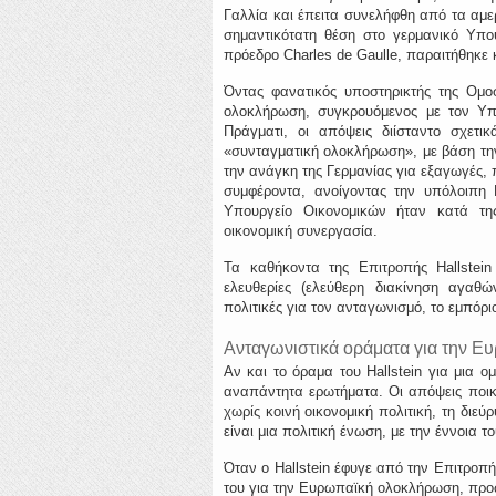
Γαλλία και έπειτα συνελήφθη από τα αμε
σημαντικότατη θέση στο γερμανικό Υπο
πρόεδρο Charles de Gaulle, παραιτήθηκε κ
Όντας φανατικός υποστηρικτής της Ομο
ολοκλήρωση, συγκρουόμενος με τον Υπο
Πράγματι, οι απόψεις διίσταντο σχετι
«συνταγματική ολοκλήρωση», με βάση τη
την ανάγκη της Γερμανίας για εξαγωγές, 
συμφέροντα, ανοίγοντας την υπόλοιπη 
Υπουργείο Οικονομικών ήταν κατά τη
οικονομική συνεργασία.
Τα καθήκοντα της Επιτροπής Hallstein
ελευθερίες (ελεύθερη διακίνηση αγαθ
πολιτικές για τον ανταγωνισμό, το εμπόριο
Ανταγωνιστικά οράματα για την 
Αν και το όραμα του Hallstein για μι
αναπάντητα ερωτήματα. Οι απόψεις ποικ
χωρίς κοινή οικονομική πολιτική, τη διε
είναι μια πολιτική ένωση, με την έννοια 
Όταν ο Hallstein έφυγε από την Επιτροπή
του για την Ευρωπαϊκή ολοκλήρωση, προω