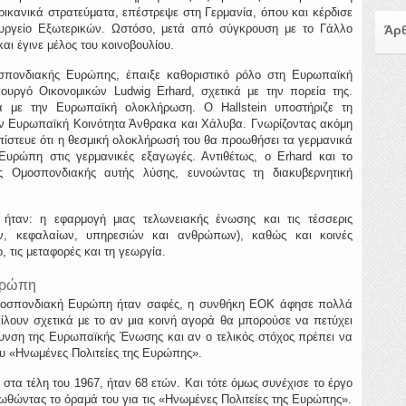
ρικανικά στρατεύματα, επέστρεψε στη Γερμανία, όπου και κέρδισε
υργείο Εξωτερικών. Ωστόσο, μετά από σύγκρουση με το Γάλλο
Άρθ
αι έγινε μέλος του κοινοβουλίου.
σπονδιακής Ευρώπης, έπαιξε καθοριστικό ρόλο στη Ευρωπαϊκή
υργό Οικονομικών Ludwig Erhard, σχετικά με την πορεία της.
κά με την Ευρωπαϊκή ολοκλήρωση. Ο Hallstein υποστήριζε τη
ν Ευρωπαϊκή Κοινότητα Άνθρακα και Χάλυβα. Γνωρίζοντας ακόμη
πίστευε ότι η θεσμική ολοκλήρωσή του θα προωθήσει τα γερμανικά
Ευρώπη στις γερμανικές εξαγωγές. Αντιθέτως, ο Erhard και το
ς Ομοσπονδιακής αυτής λύσης, ευνοώντας τη διακυβερνητική
 ήταν: η εφαρμογή μιας τελωνειακής ένωσης και τις τέσσερις
ών, κεφαλαίων, υπηρεσιών και ανθρώπων), καθώς και κοινές
, τις μεταφορές και τη γεωργία.
Ευρώπη
α ομοσπονδιακή Ευρώπη ήταν σαφές, η συνθήκη ΕΟΚ άφησε πολλά
ίλουν σχετικά με το αν μια κοινή αγορά θα μπορούσε να πετύχει
ύρυνση της Ευρωπαϊκής Ένωσης και αν ο τελικός στόχος πρέπει να
του «Ηνωμένες Πολιτείες της Ευρώπης».
 στα τέλη του 1967, ήταν 68 ετών. Και τότε όμως συνέχισε το έργο
θώντας το όραμά του για τις «Ηνωμένες Πολιτείες της Ευρώπης».