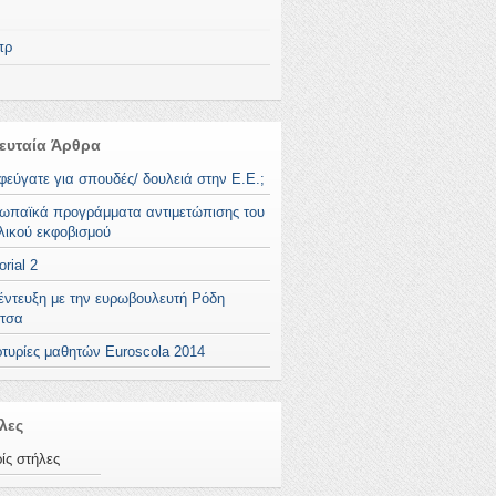
πρ
ευταία Άρθρα
φεύγατε για σπουδές/ δουλειά στην Ε.Ε.;
ωπαϊκά προγράμματα αντιμετώπισης του
λικού εκφοβισμού
orial 2
έντευξη με την ευρωβουλευτή Ρόδη
τσα
τυρίες μαθητών Euroscola 2014
λες
ίς στήλες