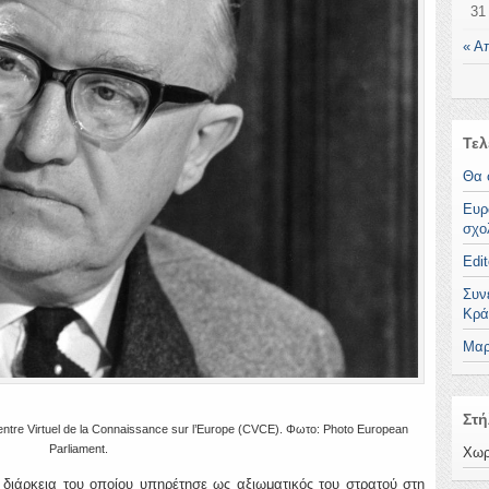
31
« Α
Τελ
Θα 
Ευρ
σχο
Edit
Συν
Κρά
Μαρ
Στή
 Centre Virtuel de la Connaissance sur l’Europe (CVCE). Φωτο: Photo European
Parliament.
Χωρ
 διάρκεια του οποίου υπηρέτησε ως αξιωματικός του στρατού στη