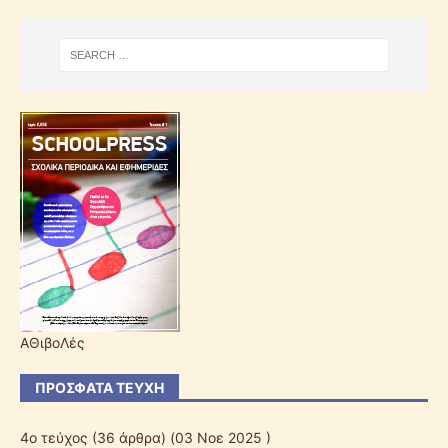
ΑΘιβοΛές
ΠΡΌΣΦΑΤΑ ΤΕΎΧΗ
4ο τεύχος
(36 άρθρα) (03 Νοε 2025 )