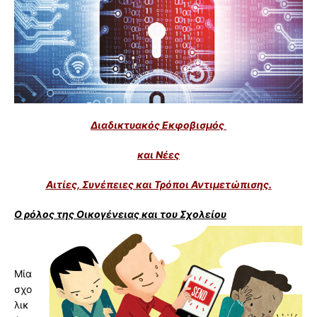
Διαδικτυακός Εκφοβισμός
και Νέες
Αιτίες, Συνέπειες και Τρόποι Αντιμετώπισης.
Ο ρόλος της Οικογένειας και του Σχολείου
Μία
σχο
λικ