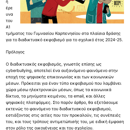
ή
έρε
υνα
του
Α1
τμήματος του Γυμνασίου Καρπενησίου στα πλαίσια δράσης
για το διαδικτυακό εκφοβισμό για το σχολικό έτος 2024-25.
Πρόλογος
Ο διαδικτυακός εκφοβισμός, γνωστός επίσης ως
cyberbullying, αποτελεί ένα αυξανόμενο φαινόμενο στην
εποχή της ψηφιακής επικοινωνίας και των κοινωνικών
μέσων. Πρόκειται για έναν τύπο εκφοβισμού που λαμβάνει
χώρα μέσω ηλεκτρονικών μέσων, όπως τα κοινωνικά
δίκτυα, τα μηνύματα κειμένου, τα email, και άλλες
ψηφιακές πλατφόρμες. Στο παρόν άρθρο, θα εξετάσουμε
εκτενώς το φαινόμενο του διαδικτυακού εκφοβισμού,
εστιάζοντας στις αιτίες που τον προκαλούν, τις συνέπειές
του, και τους τρόπους αντιμετώπισής του, με ειδική έμφαση
στον ρόλο της οικογένειας και του σχολείου.