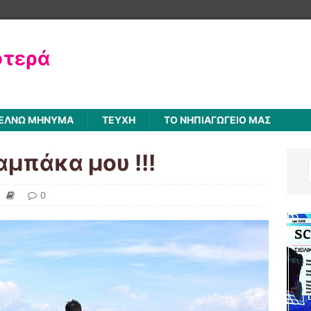
φτερά
ΈΛΝΩ ΜΉΝΥΜΑ
ΤΕΎΧΗ
ΤΟ ΝΗΠΙΑΓΩΓΕΊΟ ΜΑΣ
μπάκα μου !!!
0