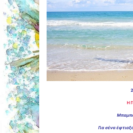
2
Η 
Μπαμπά
Για σένα έφτιαξ