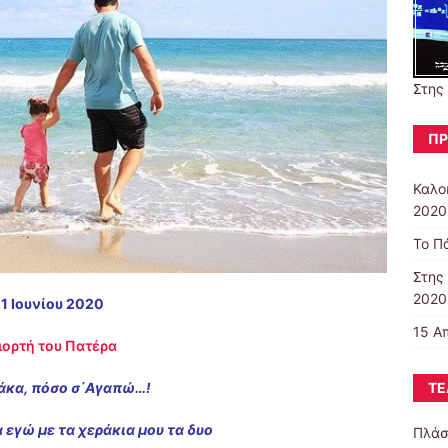
Στης
ΠΡ
Καλο
2020
Το Πά
Στης
2020
1 Ιουνίου 2020
15 Α
Γιορτή του Πατέρα
ΤΕ
κα, πόσο σ΄Αγαπώ…!
α εγώ με τα χεράκια μου τα δυο
Πλάσ