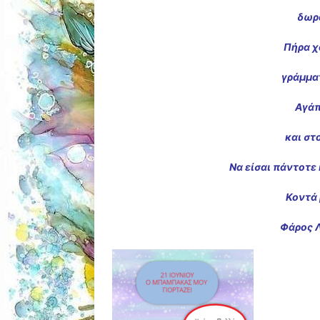
δωρά
Πήρα χ
γράμμα
Αγάπ
και στ
Να είσαι πάντοτε 
Κοντά 
Φάρος Λ