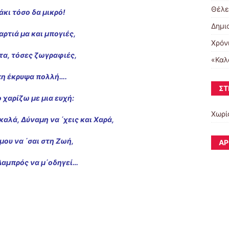
Θέλε
κι τόσο δα μικρό!
Δημι
αρτιά μα και μπογιές,
Χρόν
τα, τόσες ζωγραφιές,
«Καλ
η έκρυψα πολλή….
ΣΤ
ο χαρίζω με μια ευχή:
Χωρί
καλά, Δύναμη να ΄χεις και Χαρά,
μου να ΄σαι στη Ζωή,
ΆΡ
αμπρός να μ΄οδηγεί…