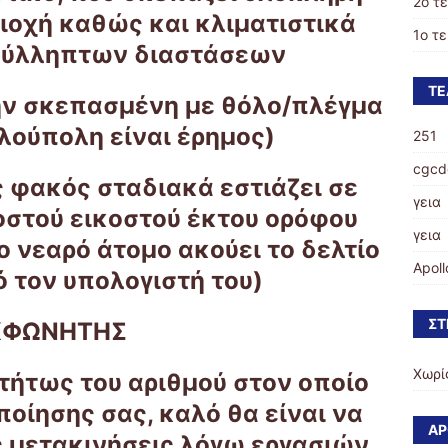
2ο τ
ιοχή καθώς και κλιματιστικά
1ο τ
σύλληπτων διαστάσεων
ΤΕ
ην σκεπασμένη με θόλο/πλέγμα
λούπολη είναι έρημος)
251
cgcd
 φακός σταδιακά εστιάζει σε
γεια
οστού εικοστού έκτου ορόφου
γεια
ο νεαρό άτομο ακούει το δελτίο
Apoll
 τον υπολογιστή του)
ΣΤ
ΚΦΩΝΗΤΗΣ
Χωρί
τήτως του αριθμού στον οποίο
ποίησης σας, καλό θα είναι να
ΆΡ
ς μετακινήσεις λόγω εργασιών