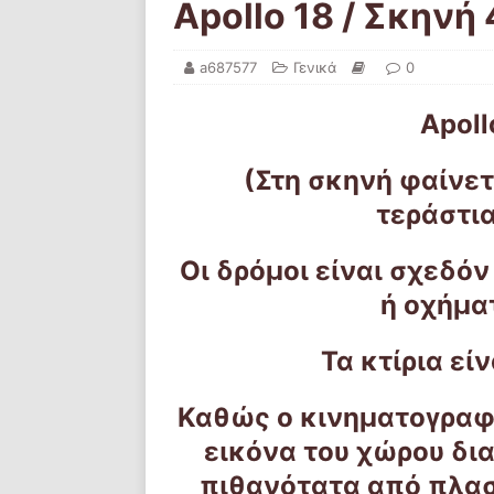
Apollo 18 / Σκηνή 
a687577
Γενικά
0
Apoll
(Στη σκηνή φαίνε
τεράστι
Οι δρόμοι είναι σχεδόν
ή οχήμα
Τα κτίρια εί
Καθώς ο κινηματογραφ
εικόνα του χώρου δι
πιθανότατα από πλασ