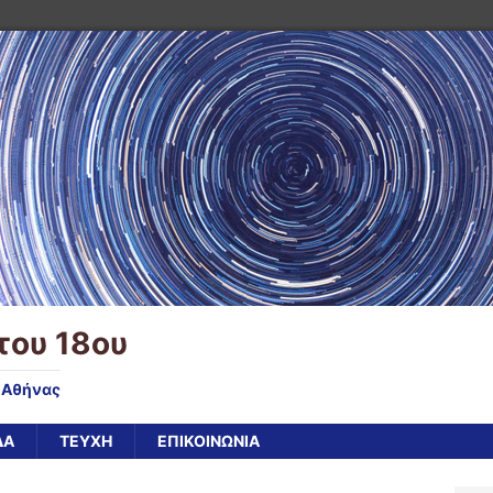
του 18ου
υ Αθήνας
ΔΑ
ΤΕΥΧΗ
ΕΠΙΚΟΙΝΩΝΙΑ