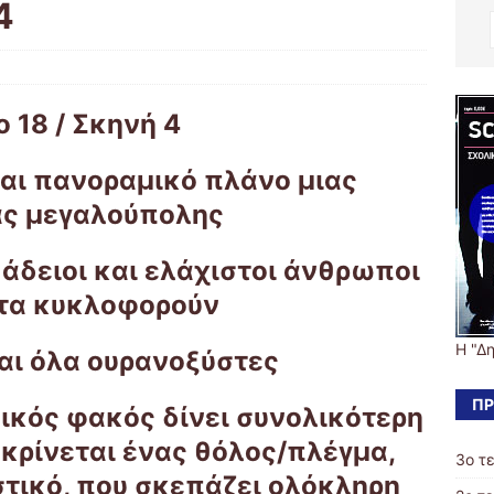
4
o 18 / Σκηνή 4
ται πανοραμικό πλάνο μιας
ας μεγαλούπολης
 άδειοι και ελάχιστοι άνθρωποι
τα κυκλοφορούν
Η "Δ
ναι όλα ουρανοξύστες
ΠΡ
ικός φακός δίνει συνολικότερη
ακρίνεται ένας θόλος/πλέγμα,
3ο τ
τικό, που σκεπάζει ολόκληρη