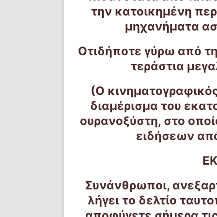
την κατοικημένη περ
μηχανήματα α
Οτιδήποτε γύρω από τ
τεράστια μεγα
(Ο κινηματογραφικός
διαμέρισμα του εκατ
ουρανοξύστη, στο οποί
ειδήσεων από
Ε
Συνάνθρωποι, ανεξαρ
λήγει το δελτίο ταυτο
αποφύγετε σήμερα τι