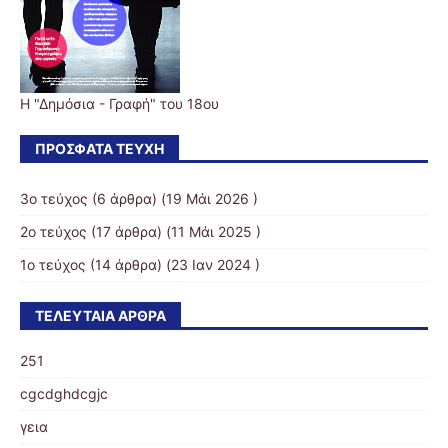
Η "Δημόσια - Γραφή" του 18ου
ΠΡΌΣΦΑΤΑ ΤΕΎΧΗ
3ο τεύχος
(6 άρθρα) (19 Μάι 2026 )
2ο τεύχος
(17 άρθρα) (11 Μάι 2025 )
1ο τεύχος
(14 άρθρα) (23 Ιαν 2024 )
ΤΕΛΕΥΤΑΊΑ ΆΡΘΡΑ
251
cgcdghdcgjc
γεια